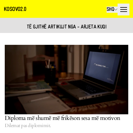
KOSOVO2.0
SHQ
TË GJITHË ARTIKUJT NGA - ARJETA KUQI
Diploma më shumë më frikëson sesa më motivon
Dilemat pas diplomimit.