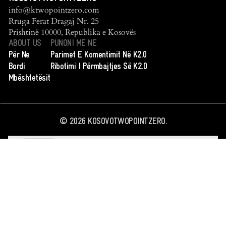
info@ktwopointzero.com
Rruga Ferat Dragaj Nr. 25
Prishtinë 10000, Republika e Kosovës
ABOUT US
PUNONI ME NE
Për Ne
Parimet E Komentimit Në K2.0
Bordi
Ribotimi I Përmbajtjes Së K2.0
Mbështetësit
©
2026
KOSOVOTWOPOINTZERO.