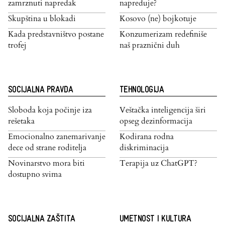
zamrznuti napredak
napreduje?
Skupština u blokadi
Kosovo (ne) bojkotuje
Kada predstavništvo postane
Konzumerizam redefiniše
trofej
naš praznični duh
SOCIJALNA PRAVDA
TEHNOLOGIJA
Sloboda koja počinje iza
Veštačka inteligencija širi
rešetaka
opseg dezinformacija
Emocionalno zanemarivanje
Kodirana rodna
dece od strane roditelja
diskriminacija
Novinarstvo mora biti
Terapija uz ChatGPT?
dostupno svima
SOCIJALNA ZAŠTITA
UMETNOST I KULTURA