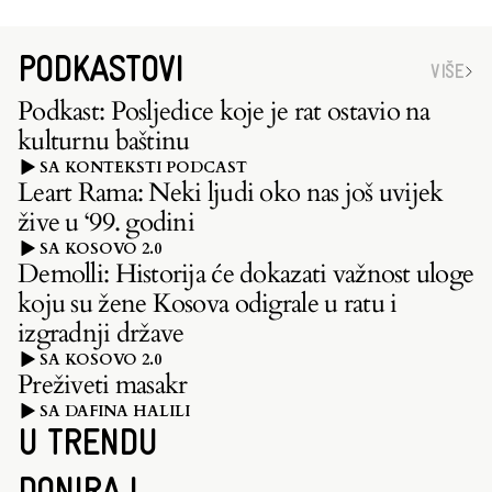
PODKASTOVI
VIŠE
Podkast: Posljedice koje je rat ostavio na
kulturnu baštinu
SA KONTEKSTI PODCAST
Leart Rama: Neki ljudi oko nas još uvijek
žive u ‘99. godini
SA KOSOVO 2.0
Demolli: Historija će dokazati važnost uloge
koju su žene Kosova odigrale u ratu i
izgradnji države
SA KOSOVO 2.0
Preživeti masakr
SA DAFINA HALILI
U TRENDU