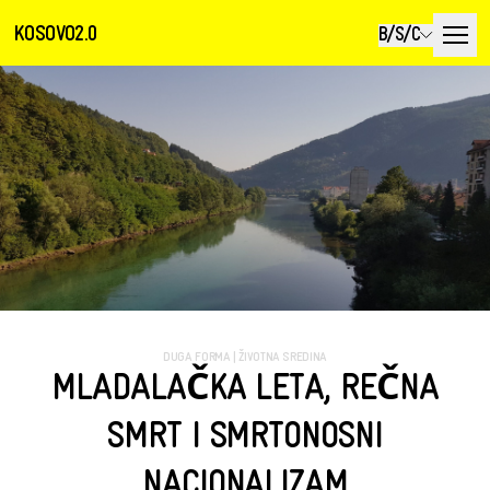
KOSOVO2.0
B/S/C
DUGA FORMA
|
ŽIVOTNA SREDINA
MLADALAČKA LETA, REČNA
SMRT I SMRTONOSNI
NACIONALIZAM