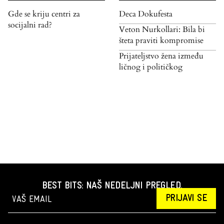
Gde se kriju centri za
Deca Dokufesta
socijalni rad?
Veton Nurkollari: Bila bi
šteta praviti kompromise
Prijateljstvo žena između
ličnog i političkog
BEST BITS: NAŠ NEDELJNI PREGLED.
PRIJAVI SE