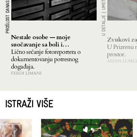
PROŠLOST DANAS
|
U DETALJE
Nestale osobe — moje
Zvukovi za
suočavanje sa boli i
U Prizrenu n
nesigurnosti
Lično sećanje fotoreportera o
prostor.
dokumentovanju potresnog
ARIAN LUME
događaja.
FERDI LIMANI
ISTRAŽI VIŠE