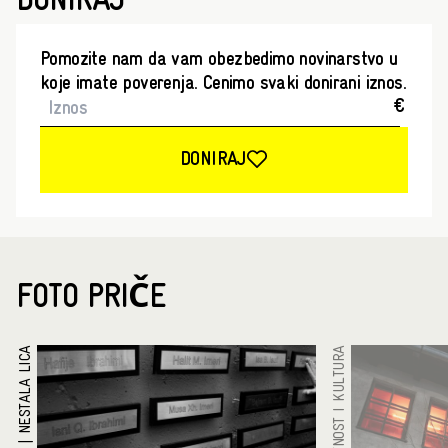
DONIRAJ
Pomozite nam da vam obezbedimo novinarstvo u
koje imate poverenja. Cenimo svaki donirani iznos.
€
DONIRAJ
FOTO PRIČE
NESTALA LICA
UMETNOST I KULTURA
|