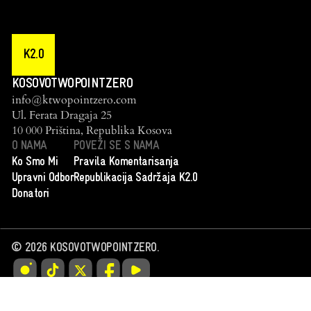
K2.0
KOSOVOTWOPOINTZERO
info@ktwopointzero.com
Ul. Ferata Dragaja 25
10 000 Priština, Republika Kosova
O NAMA
POVEŽI SE S NAMA
Ko Smo Mi
Pravila Komentarisanja
Upravni Odbor
Republikacija Sadržaja K2.0
Donatori
©
2026
KOSOVOTWOPOINTZERO.