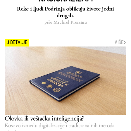
Reke i ljudi Podrinja oblikuju živote jedni
drugih.
piše
Michiel Piersma
VIŠE
U DETALJE
Olovka ili veštačka inteligencija?
Kosovo između digitalizacije i tradicionalnih metoda