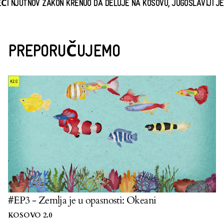
NJUTNOV ZAKON KRENUO DA DELUJE NA KOSOVU, JUGOSLAVIJI JE UB
PREPORUČUJEMO
#EP3 - Zemlja je u opasnosti: Okeani
KOSOVO 2.0