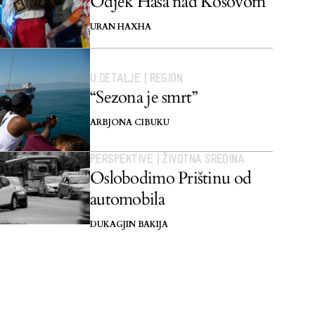
Odjek Hasa nad Kosovom
URAN HAXHA
U DETALJE
|
REGION
“Sezona je smrt”
ARBJONA CIBUKU
PERSPEKTIVE
|
ŽIVOTNA SREDINA
Oslobodimo Prištinu od
automobila
DUKAGJIN BAKIJA