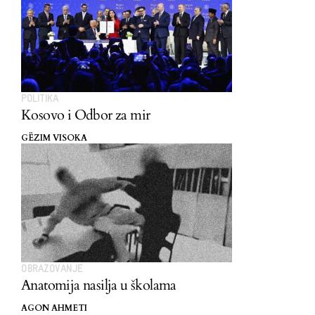
POLITIKA
Kosovo i Odbor za mir
GËZIM VISOKA
OBRAZOVANJE
Anatomija nasilja u školama
AGON AHMETI