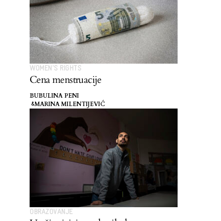
WOMEN'S RIGHTS
Cena menstruacije
BUBULINA PENI
MARINA MILENTIJEVIĆ
&
OBRAZOVANJE