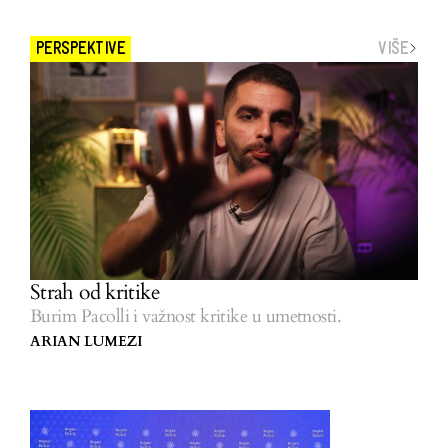
VIŠE
PERSPEKTIVE
Strah od kritike
Burim Pacolli i važnost kritike u umetnosti.
ARIAN LUMEZI