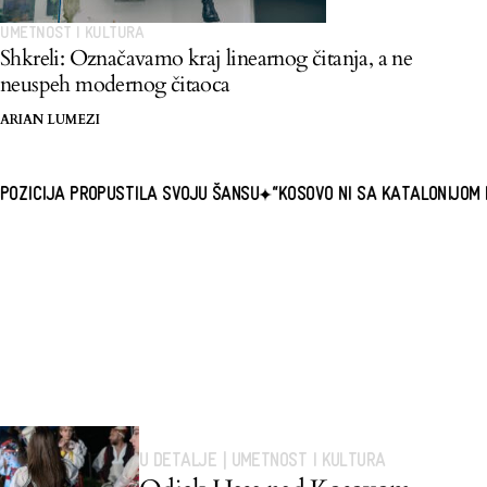
UMETNOST I KULTURA
Shkreli: Označavamo kraj linearnog čitanja, a ne
neuspeh modernog čitaoca
ARIAN LUMEZI
OPUSTILA SVOJU ŠANSU
“KOSOVO NI SA KATALONIJOM NI SA BASKI
U DETALJE
|
UMETNOST I KULTURA