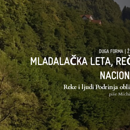
DUGA FORMA
|
Ž
MLADALAČKA LETA, REČ
NACION
Reke i ljudi Podrinja obl
piše
Michi