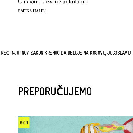
U učionici, izvan kurikuluma
DAFINA HALILI
OV ZAKON KRENUO DA DELUJE NA KOSOVU, JUGOSLAVIJI JE UBRZO D
PREPORUČUJEMO