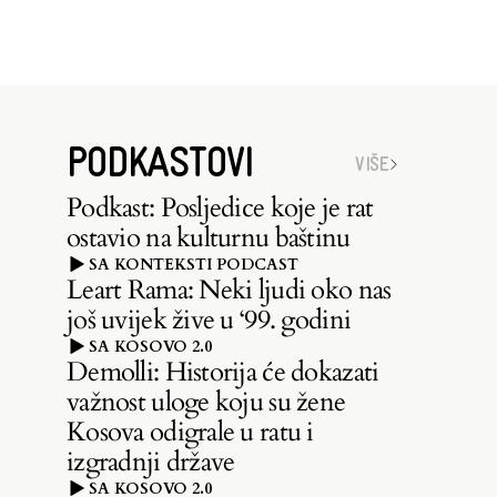
PODKASTOVI
VIŠE
Podkast: Posljedice koje je rat
ostavio na kulturnu baštinu
SA KONTEKSTI PODCAST
Leart Rama: Neki ljudi oko nas
još uvijek žive u ‘99. godini
SA KOSOVO 2.0
Demolli: Historija će dokazati
važnost uloge koju su žene
Kosova odigrale u ratu i
izgradnji države
SA KOSOVO 2.0