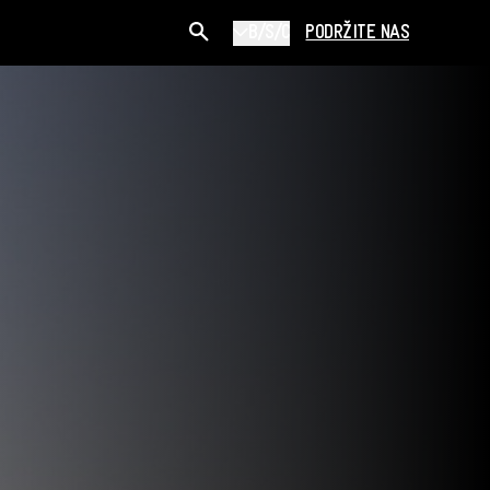
B/S/C
PODRŽITE NAS