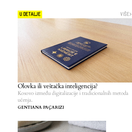
VIŠE
U DETALJE
Olovka ili veštačka inteligencija?
Kosovo između digitalizacije i tradicionalnih metoda
učenja.
GENTIANA PAÇARIZI