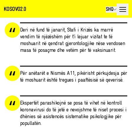
KOSOVO2.0
SHQ
Deri në fund të janarit, Stafi i Krizës ka marrë
vendim të njëzëshëm për t’i lejuar vizitat te të
moshuarit në qendrat gjerontologjike nëse vendosen
masa të posaçme dhe vetëm për të vaksinuarit.
Për anëtarët e Nismës A11, pikërisht përkujdesja për
të moshuarit është tregues i paaftësisë së qeverisë.
Ekspertët parashikojnë se posa të vihet në kontroll
koronavirusi do të jetë e nevojshme të niset procesi i
dhënies së asistencës sistematike psikologjike për
popullatën.