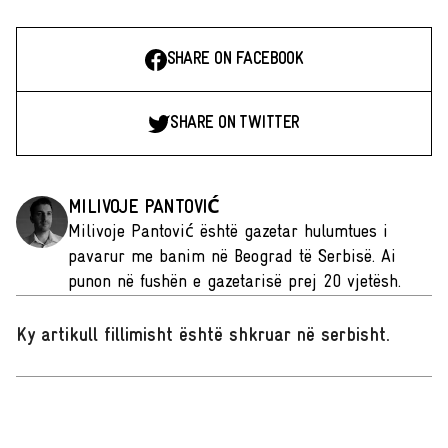
SHARE ON FACEBOOK
SHARE ON TWITTER
MILIVOJE PANTOVIĆ
Milivoje Pantović është gazetar hulumtues i
pavarur me banim në Beograd të Serbisë. Ai
punon në fushën e gazetarisë prej 20 vjetësh.
Ky artikull fillimisht është shkruar në serbisht
.