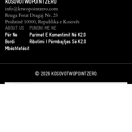
KOSOVOTWOPOINTZERO
info@ktwopointzero.com
Rruga Ferat Dragaj Nr. 25
Prishtinë 10000, Republika e Kosovës
ABOUT US
PUNONI ME NE
Për Ne
Parimet E Komentimit Në K2.0
Bordi
Ribotimi I Përmbajtjes Së K2.0
Mbështetësit
©
2026
KOSOVOTWOPOINTZERO.