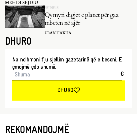
pasluftës i la të pazgjidhura.
MEHDI SEJDIU
NË THELB
Qymyri digjet e planet për gaz
mbeten në ajër
URAN HAXHA
DHURO
Na ndihmoni t’ju sjellim gazetarinë që e besoni. E
çmojmë çdo shumë.
€
DHURO
REKOMANDOJMË