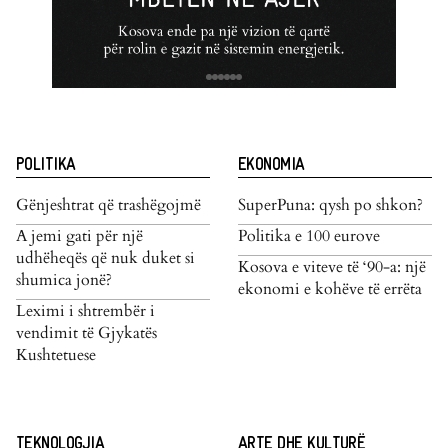
POLITIKA
EKONOMIA
Gënjeshtrat që trashëgojmë
SuperPuna: qysh po shkon?
A jemi gati për një
Politika e 100 eurove
udhëheqës që nuk duket si
Kosova e viteve të ‘90-a: një
shumica jonë?
ekonomi e kohëve të errëta
Leximi i shtrembër i
vendimit të Gjykatës
Kushtetuese
TEKNOLOGJIA
ARTE DHE KULTURË