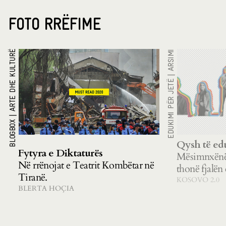
FOTO RRËFIME
ARTE DHE KULTURË
ARSIMI
|
EDUKIMI PËR JETË
|
BLOGBOX
Qysh të ed
Fytyra e Diktaturës
Mësimnxënës
Në rrënojat e Teatrit Kombëtar në
thonë fjalën 
Tiranë.
KOSOVO 2.0
BLERTA HOÇIA