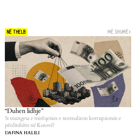
MË SHUMË
NË THELB
“Duhen lidhje”
Si mungesa e mirëqenies e normalizon korrupsionin e
përditshëm në Kosovë?
DAFINA HALILI