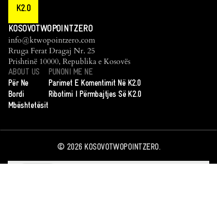
K2.0
KOSOVOTWOPOINTZERO
info@ktwopointzero.com
Rruga Ferat Dragaj Nr. 25
Prishtinë 10000, Republika e Kosovës
ABOUT US
PUNONI ME NE
Për Ne
Parimet E Komentimit Në K2.0
Bordi
Ribotimi I Përmbajtjes Së K2.0
Mbështetësit
©
2026
KOSOVOTWOPOINTZERO.