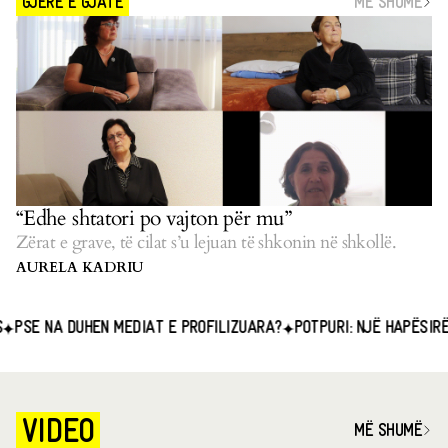
MË SHUMË
GJERË E GJATË
“Edhe shtatori po vajton për mu”
Zërat e grave, të cilat s’u lejuan të shkonin në shkollë.
AURELA KADRIU
NA DUHEN MEDIAT E PROFILIZUARA?
POTPURI: NJË HAPËSIRË E PË
VIDEO
MË SHUMË