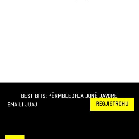
BEST BITS: PËRMBLEDHJA JONË JAVORE.
REGJISTROHU