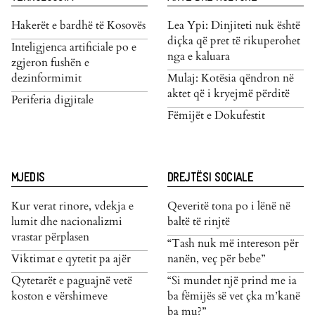
Hakerët e bardhë të Kosovës
Lea Ypi: Dinjiteti nuk është
diçka që pret të rikuperohet
Inteligjenca artificiale po e
nga e kaluara
zgjeron fushën e
dezinformimit
Mulaj: Kotësia qëndron në
aktet që i kryejmë përditë
Periferia digjitale
Fëmijët e Dokufestit
MJEDIS
DREJTËSI SOCIALE
Kur verat rinore, vdekja e
Qeveritë tona po i lënë në
lumit dhe nacionalizmi
baltë të rinjtë
vrastar përplasen
“Tash nuk më intereson për
Viktimat e qytetit pa ajër
nanën, veç për bebe”
Qytetarët e paguajnë vetë
“Si mundet një prind me ia
koston e vërshimeve
ba fëmijës së vet çka m’kanë
ba mu?”