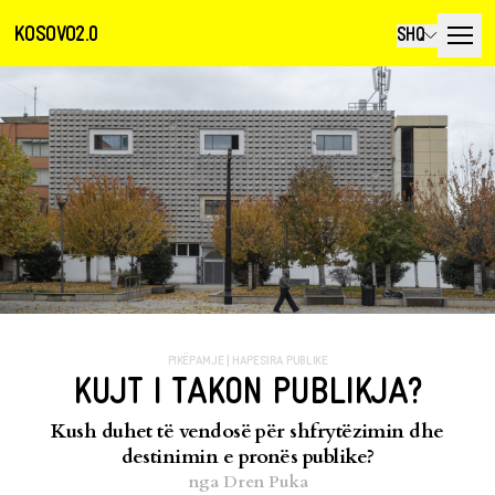
KOSOVO2.0
SHQ
PIKËPAMJE
|
HAPESIRA PUBLIKE
KUJT I TAKON PUBLIKJA?
Kush duhet të vendosë për shfrytëzimin dhe
destinimin e pronës publike?
nga
Dren Puka