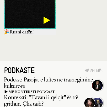
🎉Ruani datën!
PODKASTE
MË SHUMË
Podcast: Pasojat e luftës në trashëgiminë
kulturore
ME KONTEKSTI PODCAST
Konteksti: "Tavani i qelqit" është
grithur. Çka tash?