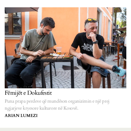
Fëmijët e Dokufestit
Puna prapa perdeve që mundëson organizimin e një prej
ngjarjeve kryesore kulturore në Kosovë.
ARIAN LUMEZI