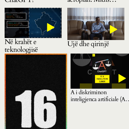
gëzimit dhe
pasigurisë
Në krahët e
Ujë dhe qirinjë
teknologjisë
A i diskriminon
inteligjenca artificiale (AI)
gratë? Mbase pyetja e
duhur është: ku e mësoi A
këtë?