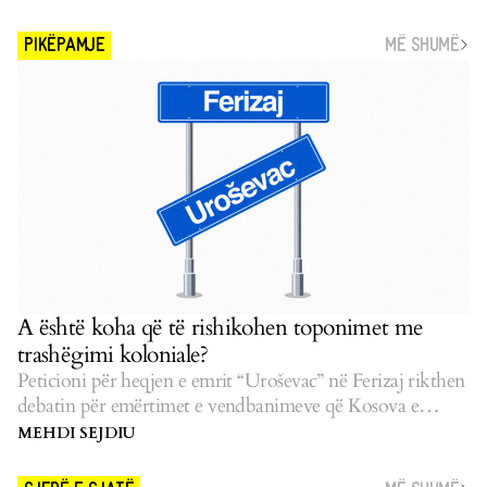
MË SHUMË
PIKËPAMJE
A është koha që të rishikohen toponimet me
trashëgimi koloniale?
Peticioni për heqjen e emrit “Uroševac” në Ferizaj rikthen
debatin për emërtimet e vendbanimeve që Kosova e
pasluftës i la të pazgjidhura.
MEHDI SEJDIU