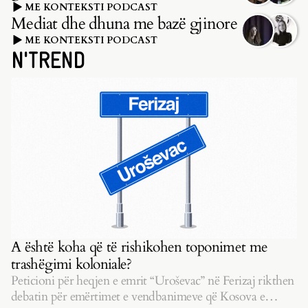
ME KONTEKSTI PODCAST
Mediat dhe dhuna me bazë gjinore
ME KONTEKSTI PODCAST
N'TREND
A është koha që të rishikohen toponimet me
trashëgimi koloniale?
Peticioni për heqjen e emrit “Uroševac” në Ferizaj rikthen
debatin për emërtimet e vendbanimeve që Kosova e