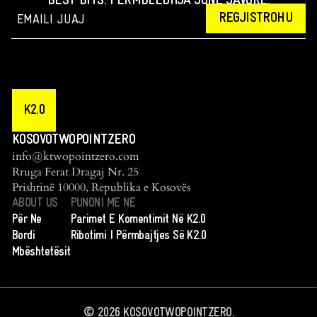
BEST BITS: PËRMBLEDHJA JONË JAVORE.
REGJISTROHU
K2.0
KOSOVOTWOPOINTZERO
info@ktwopointzero.com
Rruga Ferat Dragaj Nr. 25
Prishtinë 10000, Republika e Kosovës
ABOUT US
PUNONI ME NE
Për Ne
Parimet E Komentimit Në K2.0
Bordi
Ribotimi I Përmbajtjes Së K2.0
Mbështetësit
©
2026
KOSOVOTWOPOINTZERO.