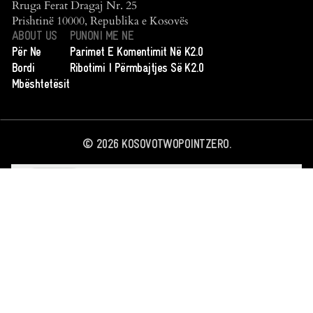
Rruga Ferat Dragaj Nr. 25
Prishtinë 10000, Republika e Kosovës
ABOUT US
PUNONI ME NE
Për Ne
Parimet E Komentimit Në K2.0
Bordi
Ribotimi I Përmbajtjes Së K2.0
Mbështetësit
©
2026
KOSOVOTWOPOINTZERO.