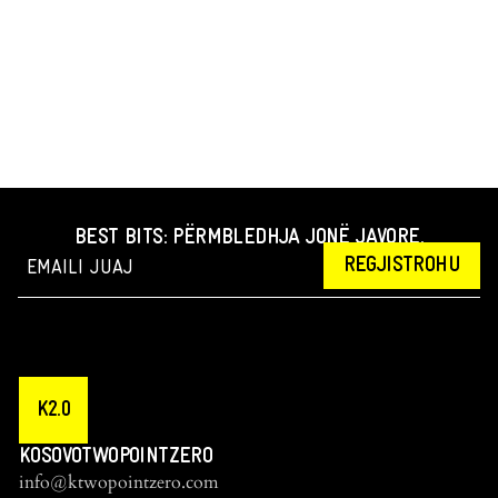
BEST BITS: PËRMBLEDHJA JONË JAVORE.
REGJISTROHU
K2.0
KOSOVOTWOPOINTZERO
info@ktwopointzero.com