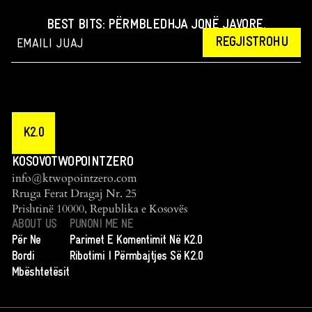
BEST BITS: PËRMBLEDHJA JONË JAVORE.
REGJISTROHU
K2.0
KOSOVOTWOPOINTZERO
info@ktwopointzero.com
Rruga Ferat Dragaj Nr. 25
Prishtinë 10000, Republika e Kosovës
ABOUT US
PUNONI ME NE
Për Ne
Parimet E Komentimit Në K2.0
Bordi
Ribotimi I Përmbajtjes Së K2.0
Mbështetësit