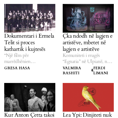
Dokumentari i Ermela
Çka ndodh në lagjen e
Telit si proces
artistëve, mbetet në
kathartik i kujtesës
lagjen e artistëve
“Një film për
Komuniteti i rrugës
marrëdhënien
“Egnatia” në Ulpianë, në
kontradiktore të njeriut
mes të shpërthimit artistik
GRESA HASA
VALMIRA
FERDI
&
me ideologjinë”.
dhe gjentrifikimit.
RASHITI
LIMANI
Kur Anton Çetta takoi
Lea Ypi: Dinjiteti nuk