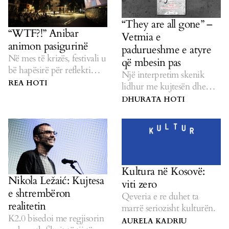
“They are all gone” –
“WTF?!” Anibar
Vetmia e
animon pasigurinë
padurueshme e atyre
Në mes të krizës, festivali u
që mbesin pas
bë hapësirë për reflektim
Një interpretim skenik
kritik rreth asaj që na pret.
REA HOTI
lidhur me kujtesën dhe
jetën e të mbijetuarve të
DHURATA HOTI
luftës.
Kultura në Kosovë:
Nikola Ležaić: Kujtesa
viti zero
e shtrembëron
Qeveria e re duhet ta
realitetin
marrë seriozisht kulturën.
K2.0 bisedoi me regjisorin
AURELA KADRIU