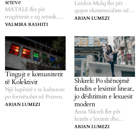
seteve
Liridon Mulaj flet për
MATALE flet për
qasjen ekzistencialiste në
rrugëtimin e saj artistik,
procesin e të shkruarit.
ARIAN LUMEZI
prej Tingëll Tangëll në
VALMIRA RASHITI
Serpent Claws.
Tingujt e komunitetit
Shkreli: Po shënojmë
të Kolektivit
fundin e leximit linear,
Një hapësirë e re kulturore
jo dështimin e lexuesit
po formësohet në Prizren.
modern
ARIAN LUMEZI
Anna Shkreli flet për
krizën e leximit dhe
letërsinë e pambështetur
ARIAN LUMEZI
shqipe.