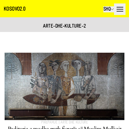
KOSOVO2.0
SHQ
ARTE-DHE-KULTURE-2
PIKËPAMJE
|
ARTE DHE KULTURË
Padituria e madhe rreth figurës së Muslim Mulliqit