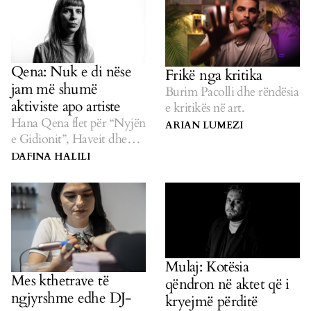
jugosllave.
Qena: Nuk e di nëse
Frikë nga kritika
jam më shumë
Burim Pacolli dhe rëndësia
aktiviste apo artiste
e kritikës në art.
Hana Qena flet për “Nyjën
ARIAN LUMEZI
e Gidionit”, Haveit dhe
artin politik.
DAFINA HALILI
Mulaj: Kotësia
Mes kthetrave të
qëndron në aktet që i
ngjyrshme edhe DJ-
kryejmë përditë