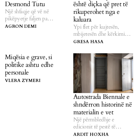
Desmond Tutu
është diçka që pret të
rikuperohet nga e
Një shfaqje që vë në
pikëpyetje faljen pa
kaluara
drejtësi.
Ypi flet për kujtesën,
AGRON DEMI
mbijetesën dhe kërkimin e
të vërtetës në romanin e saj
GRESA HASA
të sapo publikuar, “Të
poshtëruar”.
Miqësia e grave, si
politike ashtu edhe
personale
VLERA ZYMERI
Autostrada Biennale e
shndërron historinë në
materialin e vet
Një përmbledhje e
edicionit të pestë të
bienales, "Rrymat që
ARDIT HOXHA