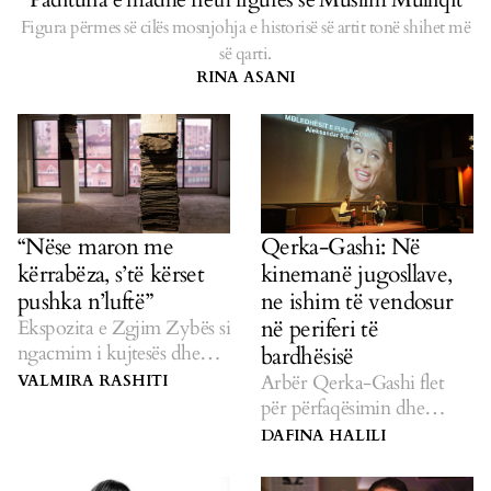
Figura përmes së cilës mosnjohja e historisë së artit tonë shihet më
së qarti.
RINA ASANI
“Nëse maron me
Qerka-Gashi: Në
kërrabëza, s’të kërset
kinemanë jugosllave,
pushka n’luftë”
ne ishim të vendosur
në periferi të
Ekspozita e Zgjim Zybës si
ngacmim i kujtesës dhe
bardhësisë
burrërisë në luftë.
Arbër Qerka-Gashi flet
VALMIRA RASHITI
për përfaqësimin dhe
margjinalizimin e
DAFINA HALILI
komuniteteve shqiptare
dhe rome në kinemanë