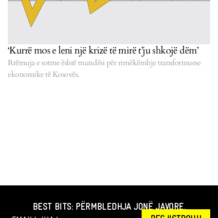
‘Kurrë mos e leni një krizë të mirë t’ju shkojë dëm’
Rrëmuja e sotme është mundësi për rimëkëmbje transformuese
ekonomike të Kosovës.
BEST BITS: PËRMBLEDHJA JONË JAVORE.