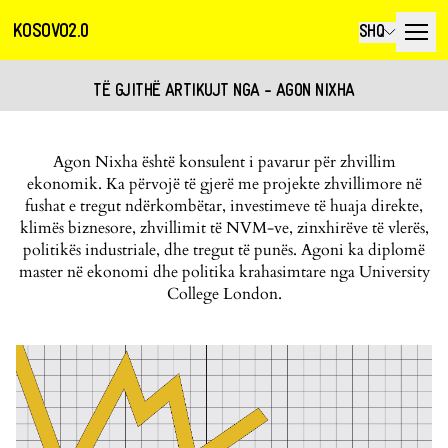
KOSOVO2.0
SHQ
TË GJITHË ARTIKUJT NGA - AGON NIXHA
Agon Nixha është konsulent i pavarur për zhvillim
ekonomik. Ka përvojë të gjerë me projekte zhvillimore në
fushat e tregut ndërkombëtar, investimeve të huaja direkte,
klimës biznesore, zhvillimit të NVM-ve, zinxhirëve të vlerës,
politikës industriale, dhe tregut të punës. Agoni ka diplomë
master në ekonomi dhe politika krahasimtare nga University
College London.