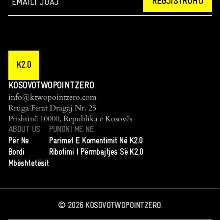
REGJISTROHU
K2.0
KOSOVOTWOPOINTZERO
info@ktwopointzero.com
Rruga Ferat Dragaj Nr. 25
Prishtinë 10000, Republika e Kosovës
ABOUT US
PUNONI ME NE
Për Ne
Parimet E Komentimit Në K2.0
Bordi
Ribotimi I Përmbajtjes Së K2.0
Mbështetësit
©
2026
KOSOVOTWOPOINTZERO.