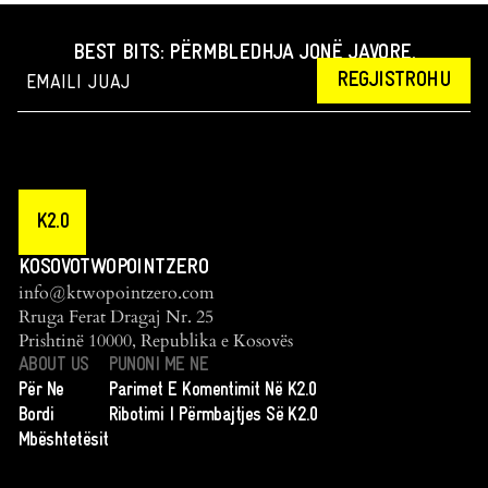
BEST BITS: PËRMBLEDHJA JONË JAVORE.
REGJISTROHU
K2.0
KOSOVOTWOPOINTZERO
info@ktwopointzero.com
Rruga Ferat Dragaj Nr. 25
Prishtinë 10000, Republika e Kosovës
ABOUT US
PUNONI ME NE
Për Ne
Parimet E Komentimit Në K2.0
Bordi
Ribotimi I Përmbajtjes Së K2.0
Mbështetësit