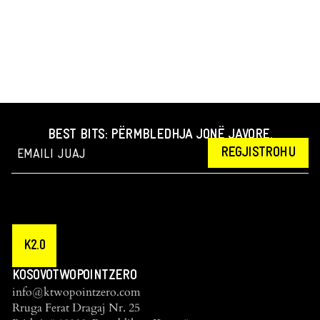
BEST BITS: PËRMBLEDHJA JONË JAVORE.
REGJISTROHU
K2.0
KOSOVOTWOPOINTZERO
info@ktwopointzero.com
Rruga Ferat Dragaj Nr. 25