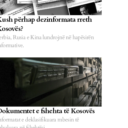
ush përhap dezinformata rreth
osovës?
erbia, Rusia e Kina lundrojnë në hapësirën
nformative.
okumentet e fshehta të Kosovës
nformatat e deklasifikuara mbesin të
buluara në fshehtësi.