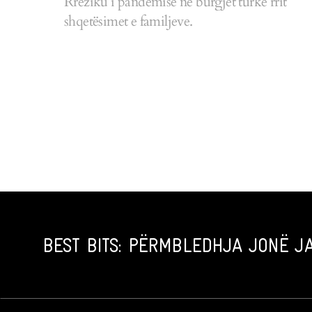
Rreziku i pandemisë në burgjet turke rrit
shqetësimet e familjeve.
BEST BITS: PËRMBLEDHJA JONË JA