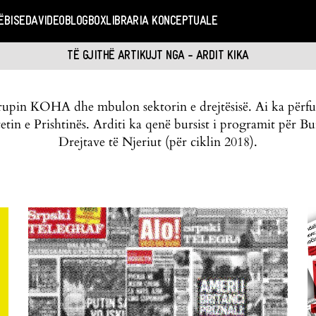
Ë
BISEDA
VIDEO
BLOGBOX
LIBRARIA KONCEPTUALE
TË GJITHË ARTIKUJT NGA - ARDIT KIKA
grupin KOHA dhe mbulon sektorin e drejtësisë. Ai ka përf
etin e Prishtinës. Arditi ka qenë bursist i programit për Bu
Drejtave të Njeriut (për ciklin 2018).