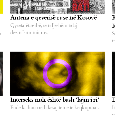
Antena e qeverisë ruse në Kosovë
K
K
Qytetarët serbë, të ndjeshëm ndaj
dezinformimit rus.
n
S
i
Interseks nuk është bash ‘lajm i ri’
D
Ende ka huti rreth kësaj teme të keqkuptuar.
I
m