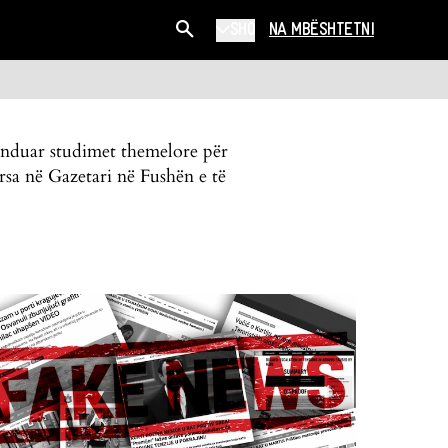
SHQ
NA MBËSHTETNI
unduar studimet themelore për
rsa në Gazetari në Fushën e të