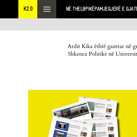
K2.0
NË THELB
PIKËPAMJE
GJERË E GJAT
Ardit Kika është gazetar në 
Shkenca Politike në Universit