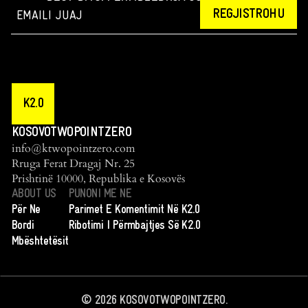
REGJISTROHU
K2.0
KOSOVOTWOPOINTZERO
info@ktwopointzero.com
Rruga Ferat Dragaj Nr. 25
Prishtinë 10000, Republika e Kosovës
ABOUT US
PUNONI ME NE
Për Ne
Parimet E Komentimit Në K2.0
Bordi
Ribotimi I Përmbajtjes Së K2.0
Mbështetësit
©
2026
KOSOVOTWOPOINTZERO.