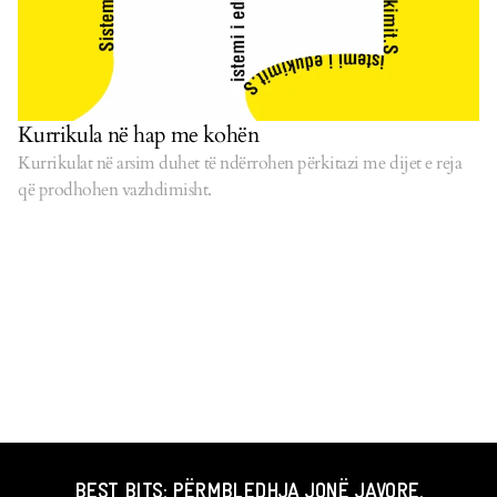
Kurrikula në hap me kohën
Kurrikulat në arsim duhet të ndërrohen përkitazi me dijet e reja
që prodhohen vazhdimisht.
BEST BITS: PËRMBLEDHJA JONË JAVORE.