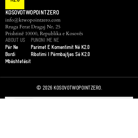
K2.0
KOSOVOTWOPOINTZERO
info@ktwopointzero.com
Rruga Ferat Dragaj Nr. 25
Prishtinë 10000, Republika e Kosovës
ABOUT US
PUNONI ME NE
Për Ne
Parimet E Komentimit Në K2.0
Bordi
Ribotimi I Përmbajtjes Së K2.0
Mbështetësit
©
2026
KOSOVOTWOPOINTZERO.