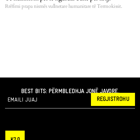
Rrëfimi prapa nismës vullnetare humanitare të Termokissit.
BEST BITS: PËRMBLEDHJA JONË JAVORE.
REGJISTROHU