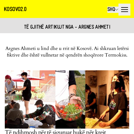
KOSOVO2.0
SHQ
TË GJITHË ARTIKUJT NGA - ARGNES AHMETI
Argnes Ahmeti u lind dhe u rrit në Kosovë. Ai shkruan letërsi
fiktive dhe është vullnetar në qendrën shoqërore Termokiss.
Të ndihmosh për të siguruar bukë për krejt