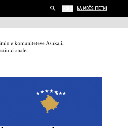
SHQ
NA MBËSHTETNI
ësimin e komuniteteve Ashkali,
stitucionale.