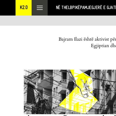
K2.0
NË THELB
PIKËPAMJE
GJERË E GJAT
Bajram Ilazi është aktivist p
Egjiptian dh