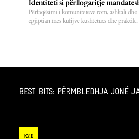
Identiteti si përllogaritje mandates
Përfaqësimi i komuniteteve rom, ashkali dhe
egjiptian mes kufijve kushtetues dhe praktikë
zgjedhore.
BEST BITS: PËRMBLEDHJA JONË JA
K2.0