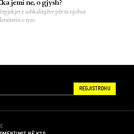
ka jemi ne, o gjysh?
ërpjekjet e ashkalinjëve për ta njohur
dentitetin e tyre.
REGJISTROHU
NE