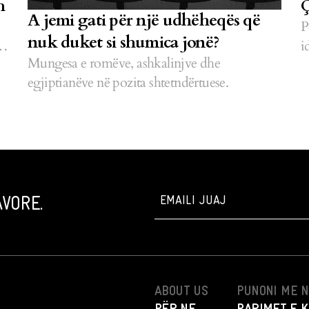
h
Ç
A jemi gati për një udhëheqës që
P
nuk duket si shumica jonë?
s
i
Mungesa e romëve, ashkalinjve dhe
egjiptianëve në pozita shtetndërtuese.
VORE.
ABOUT US
PUNONI ME 