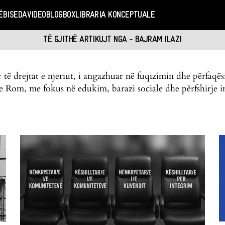
Ë
BISEDA
VIDEO
BLOGBOX
LIBRARIA KONCEPTUALE
TË GJITHË ARTIKUJT NGA - BAJRAM ILAZI
ër të drejtat e njeriut, i angazhuar në fuqizimin dhe përfaq
e Rom, me fokus në edukim, barazi sociale dhe përfshirje in