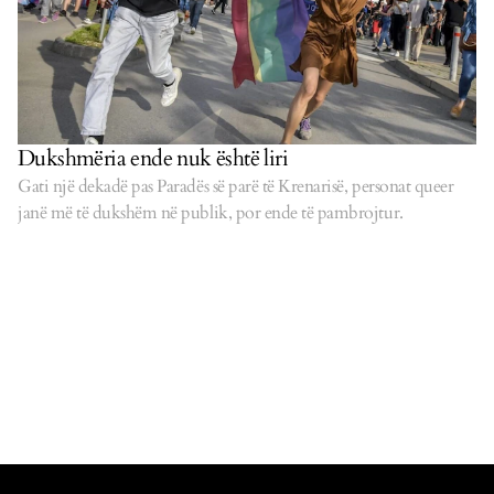
Dukshmëria ende nuk është liri
Gati një dekadë pas Paradës së parë të Krenarisë, personat queer
janë më të dukshëm në publik, por ende të pambrojtur.