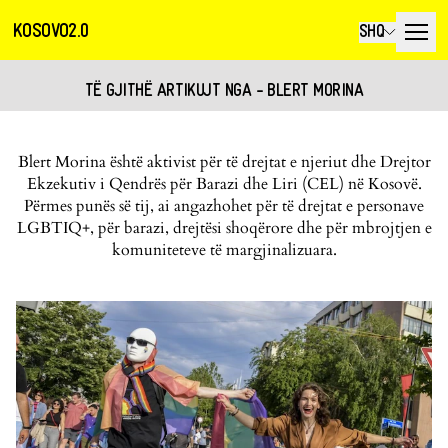
KOSOVO2.0
SHQ
TË GJITHË ARTIKUJT NGA - BLERT MORINA
Blert Morina është aktivist për të drejtat e njeriut dhe Drejtor
Ekzekutiv i Qendrës për Barazi dhe Liri (CEL) në Kosovë.
Përmes punës së tij, ai angazhohet për të drejtat e personave
LGBTIQ+, për barazi, drejtësi shoqërore dhe për mbrojtjen e
komuniteteve të margjinalizuara.