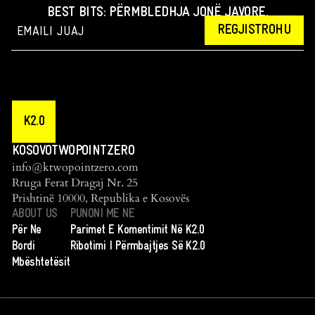
BEST BITS: PËRMBLEDHJA JONË JAVORE.
REGJISTROHU
K2.0
KOSOVOTWOPOINTZERO
info@ktwopointzero.com
Rruga Ferat Dragaj Nr. 25
Prishtinë 10000, Republika e Kosovës
ABOUT US
PUNONI ME NE
Për Ne
Parimet E Komentimit Në K2.0
Bordi
Ribotimi I Përmbajtjes Së K2.0
Mbështetësit