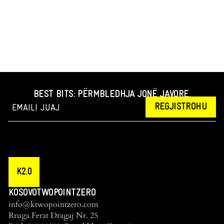
BEST BITS: PËRMBLEDHJA JONË JAVORE.
REGJISTROHU
K2.0
KOSOVOTWOPOINTZERO
info@ktwopointzero.com
Rruga Ferat Dragaj Nr. 25