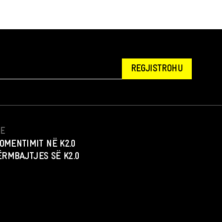
REGJISTROHU
NE
OMENTIMIT NË K2.0
PËRMBAJTJES SË K2.0