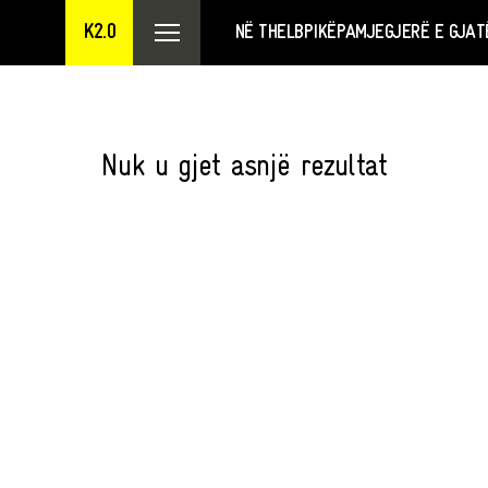
K2.0
NË THELB
PIKËPAMJE
GJERË E GJAT
Nuk u gjet asnjë rezultat