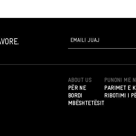
VORE.
ABOUT US
PUNONI ME 
PËR NE
PARIMET E K
BORDI
RIBOTIMI I 
MBËSHTETËSIT