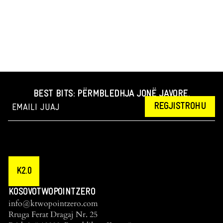
BEST BITS: PËRMBLEDHJA JONË JAVORE.
REGJISTROHU
K2.0
KOSOVOTWOPOINTZERO
info@ktwopointzero.com
Rruga Ferat Dragaj Nr. 25