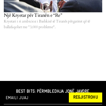
Një Kryetar për Tiranën e “Re”
Kryetari i ri ambicioz i Bashkisë së Tiranës përgatitet që të
ballafaqohet me "3,000 probleme".
BEST BITS: PËRMBLEDHJA JONË JAVORE.
REGJISTROHU