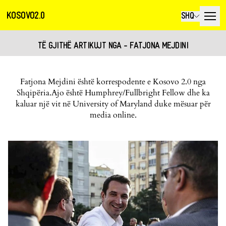
KOSOVO2.0
SHQ
TË GJITHË ARTIKUJT NGA - FATJONA MEJDINI
Fatjona Mejdini është korrespodente e Kosovo 2.0 nga
Shqipëria.Ajo është Humphrey/Fullbright Fellow dhe ka
kaluar një vit në University of Maryland duke mësuar për
media online.