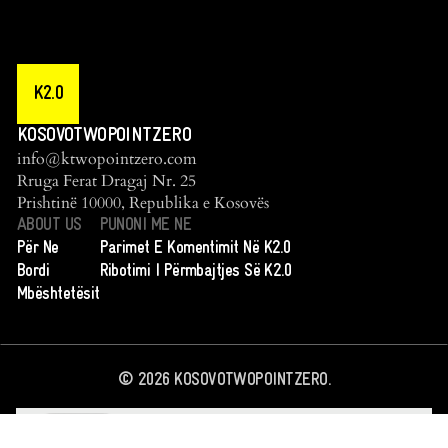
K2.0
KOSOVOTWOPOINTZERO
info@ktwopointzero.com
Rruga Ferat Dragaj Nr. 25
Prishtinë 10000, Republika e Kosovës
ABOUT US
PUNONI ME NE
Për Ne
Parimet E Komentimit Në K2.0
Bordi
Ribotimi I Përmbajtjes Së K2.0
Mbështetësit
©
2026
KOSOVOTWOPOINTZERO.