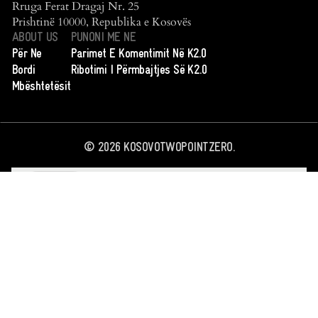
Rruga Ferat Dragaj Nr. 25
Prishtinë 10000, Republika e Kosovës
ABOUT US
PUNONI ME NE
Për Ne
Parimet E Komentimit Në K2.0
Bordi
Ribotimi I Përmbajtjes Së K2.0
Mbështetësit
©
2026
KOSOVOTWOPOINTZERO.