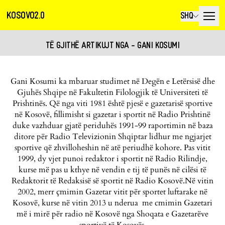
KOSOVO2.0
SHQ
TË GJITHË ARTIKUJT NGA - GANI KOSUMI
Gani Kosumi ka mbaruar studimet në Degën e Letërsisë dhe
Gjuhës Shqipe në Fakultetin Filologjik të Universiteti të
Prishtinës. Që nga viti 1981 është pjesë e gazetarisë sportive
në Kosovë, fillimisht si gazetar i sportit në Radio Prishtinë
duke vazhduar gjatë periduhës 1991-99 raportimin në baza
ditore për Radio Televizionin Shqiptar lidhur me ngjarjet
sportive që zhvilloheshin në atë periudhë kohore. Pas vitit
1999, dy vjet punoi redaktor i sportit në Radio Rilindje,
kurse më pas u kthye në vendin e tij të punës në cilësi të
Redaktorit të Redaksisë së sportit në Radio Kosovë.Në vitin
2002, merr çmimin Gazetar vitit për sportet luftarake në
Kosovë, kurse në vitin 2013 u nderua me cmimin Gazetari
më i mirë për radio në Kosovë nga Shoqata e Gazetarëve