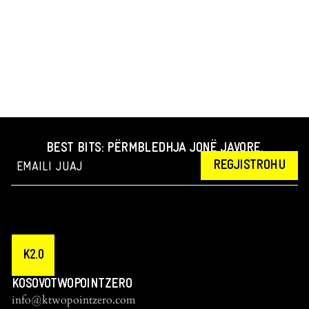
BEST BITS: PËRMBLEDHJA JONË JAVORE.
REGJISTROHU
K2.0
KOSOVOTWOPOINTZERO
info@ktwopointzero.com