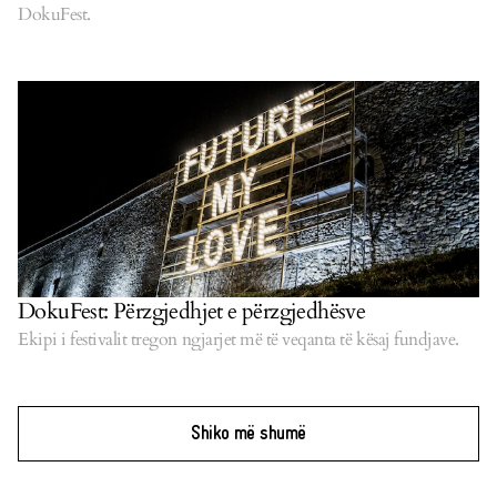
DokuFest.
DokuFest: Përzgjedhjet e përzgjedhësve
Ekipi i festivalit tregon ngjarjet më të veqanta të kësaj fundjave.
Shiko më shumë