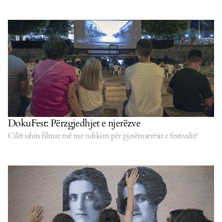
DokuFest: Përzgjedhjet e njerëzve
Cilët ishin filmat më me ndikim për pjesëmarrësit e festivalit?