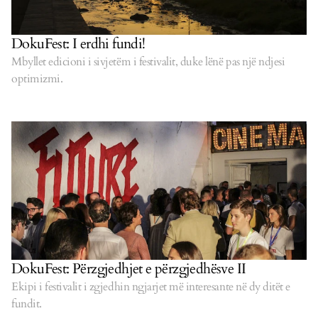
DokuFest: I erdhi fundi!
Mbyllet edicioni i sivjetëm i festivalit, duke lënë pas një ndjesi
optimizmi.
DokuFest: Përzgjedhjet e përzgjedhësve II
Ekipi i festivalit i zgjedhin ngjarjet më interesante në dy ditët e
fundit.