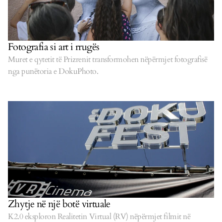
Fotografia si art i rrugës
Muret e qytetit të Prizrenit transformohen nëpërmjet fotografisë
nga punëtoria e DokuPhoto.
Zhytje në një botë virtuale
K2.0 eksploron Realitetin Virtual (RV) nëpërmjet filmit në