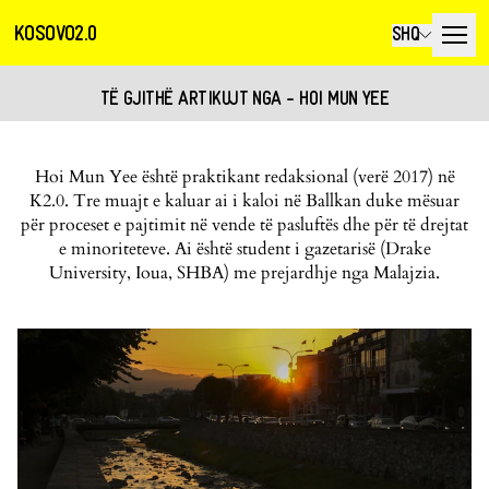
KOSOVO2.0
SHQ
TË GJITHË ARTIKUJT NGA - HOI MUN YEE
Hoi Mun Yee është praktikant redaksional (verë 2017) në
K2.0. Tre muajt e kaluar ai i kaloi në Ballkan duke mësuar
për proceset e pajtimit në vende të pasluftës dhe për të drejtat
e minoriteteve. Ai është student i gazetarisë (Drake
University, Ioua, SHBA) me prejardhje nga Malajzia.