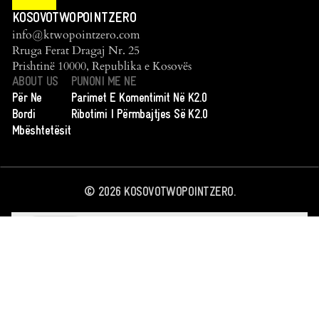
KOSOVOTWOPOINTZERO
info@ktwopointzero.com
Rruga Ferat Dragaj Nr. 25
Prishtinë 10000, Republika e Kosovës
ABOUT US
PUNONI ME NE
Për Ne
Parimet E Komentimit Në K2.0
Bordi
Ribotimi I Përmbajtjes Së K2.0
Mbështetësit
©
2026
KOSOVOTWOPOINTZERO.