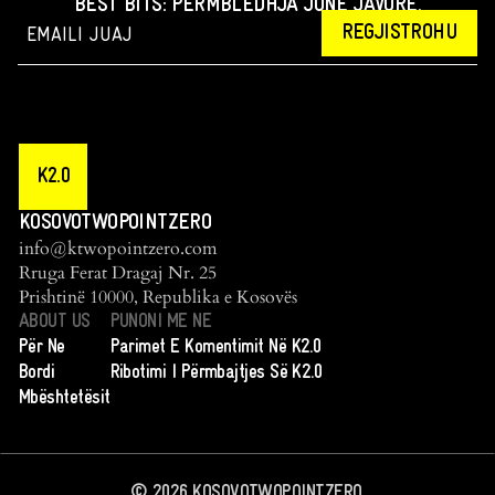
BEST BITS: PËRMBLEDHJA JONË JAVORE.
REGJISTROHU
K2.0
KOSOVOTWOPOINTZERO
info@ktwopointzero.com
Rruga Ferat Dragaj Nr. 25
Prishtinë 10000, Republika e Kosovës
ABOUT US
PUNONI ME NE
Për Ne
Parimet E Komentimit Në K2.0
Bordi
Ribotimi I Përmbajtjes Së K2.0
Mbështetësit
©
2026
KOSOVOTWOPOINTZERO.