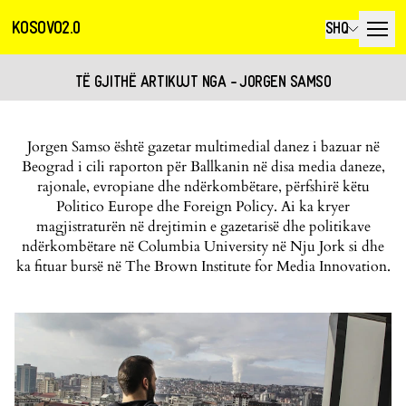
KOSOVO2.0
SHQ
TË GJITHË ARTIKUJT NGA - JORGEN SAMSO
Jorgen Samso është gazetar multimedial danez i bazuar në
Beograd i cili raporton për Ballkanin në disa media daneze,
rajonale, evropiane dhe ndërkombëtare, përfshirë këtu
Politico Europe dhe Foreign Policy. Ai ka kryer
magjistraturën në drejtimin e gazetarisë dhe politikave
ndërkombëtare në Columbia University në Nju Jork si dhe
ka fituar bursë në The Brown Institute for Media Innovation.