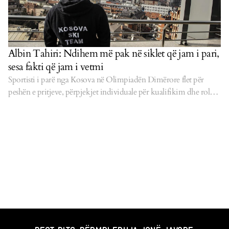
Albin Tahiri: Ndihem më pak në siklet që jam i pari,
sesa fakti që jam i vetmi
Sportisti i parë nga Kosova në Olimpiadën Dimërore flet për
peshën e pritjeve, përpjekjet individuale për kualifikim dhe rolin
e sportit në përpjekjet e Kosovës për njohje.