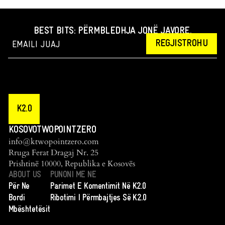
BEST BITS: PËRMBLEDHJA JONË JAVORE.
REGJISTROHU
K2.0
KOSOVOTWOPOINTZERO
info@ktwopointzero.com
Rruga Ferat Dragaj Nr. 25
Prishtinë 10000, Republika e Kosovës
ABOUT US
PUNONI ME NE
Për Ne
Parimet E Komentimit Në K2.0
Bordi
Ribotimi I Përmbajtjes Së K2.0
Mbështetësit