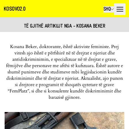
KOSOVO2.0
SHQ
TË GJITHË ARTIKUJT NGA - KOSANA BEKER
Kosana Beker, doktorante, është aktiviste feministe. Prej
vitesh ajo është e përfshirë në të drejtat e njeriut dhe
antidiskriminimin, e specializuar në të drejtat e grave,
fëmijëve dhe personave me aftësi të kufizuara. Është autore e
shumë punimeve dhe studimeve mbi legjislacionin kundër
diskriminimit dhe të drejtat e njeriut. Aktualisht, ajo punon
si drejtore e programit të shoqatës qytetare të grave
“FemPlatz”, si dhe si konsulente kundër diskriminimit dhe
barazisë gjinore.