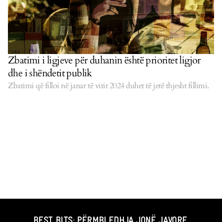
Zbatimi i ligjeve për duhanin është prioritet ligjor
dhe i shëndetit publik
Zbatimi që filloi në janar të vitit 2024 duhet të jetë thjesht fillimi.
BEST BITS: PËRMBLEDHJA JONË JAVORE.