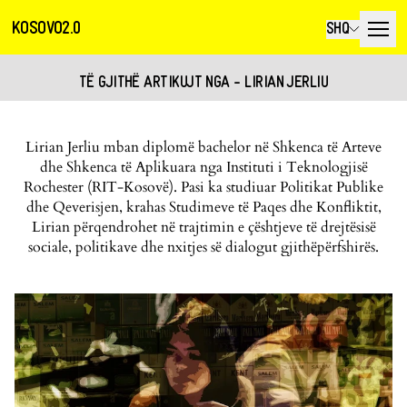
KOSOVO2.0
SHQ
TË GJITHË ARTIKUJT NGA - LIRIAN JERLIU
Lirian Jerliu mban diplomë bachelor në Shkenca të Arteve
dhe Shkenca të Aplikuara nga Instituti i Teknologjisë
Rochester (RIT-Kosovë). Pasi ka studiuar Politikat Publike
dhe Qeverisjen, krahas Studimeve të Paqes dhe Konfliktit,
Lirian përqendrohet në trajtimin e çështjeve të drejtësisë
sociale, politikave dhe nxitjes së dialogut gjithëpërfshirës.