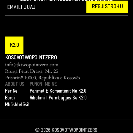
REGJISTROHU
K2.0
KOSOVOTWOPOINTZERO
info@ktwopointzero.com
Rruga Ferat Dragaj Nr. 25
Prishtinë 10000, Republika e Kosovës
ABOUT US
PUNONI ME NE
Për Ne
Parimet E Komentimit Në K2.0
Bordi
Ribotimi I Përmbajtjes Së K2.0
Mbështetësit
©
2026
KOSOVOTWOPOINTZERO.