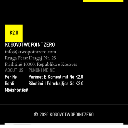
K2.0
KOSOVOTWOPOINTZERO
info@ktwopointzero.com
Rruga Ferat Dragaj Nr. 25
Prishtinë 10000, Republika e Kosovës
ABOUT US
PUNONI ME NE
Për Ne
Parimet E Komentimit Në K2.0
Bordi
Ribotimi I Përmbajtjes Së K2.0
Mbështetësit
©
2026
KOSOVOTWOPOINTZERO.