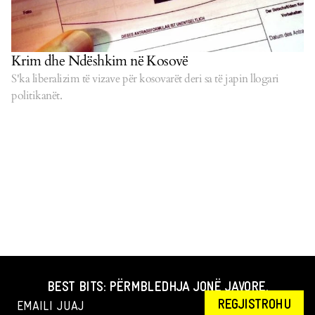
Krim dhe Ndëshkim në Kosovë
S'ka liberalizim të vizave për kosovarët deri sa të japin llogari
politikanët.
BEST BITS: PËRMBLEDHJA JONË JAVORE.
REGJISTROHU