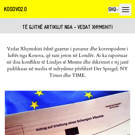
KOSOVO2.0
SHQ
TË GJITHË ARTIKUJT NGA - VEDAT XHYMSHITI
Vedat Xhymshiti është gazetar i pavarur dhe korrespodent i
luftës nga Kosova, që tani jeton në Londër. Ai ka raportuar
në disa konflikte të Lindjes së Mesme dhe shkrimet e tij janë
publikuar në media të ndryshme përfshirë Der Spiegel, NY
Times dhe TIME.