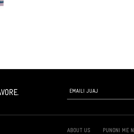
VORE.
ABOUT US
PUNONI ME 