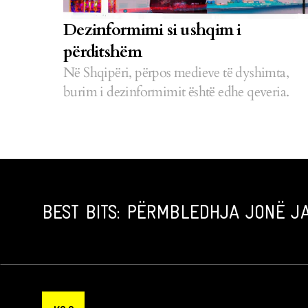
Dezinformimi si ushqim i
përditshëm
Në Shqipëri, përpos medieve të dyshimta,
burim i dezinformimit është edhe qeveria.
BEST BITS: PËRMBLEDHJA JONË JA