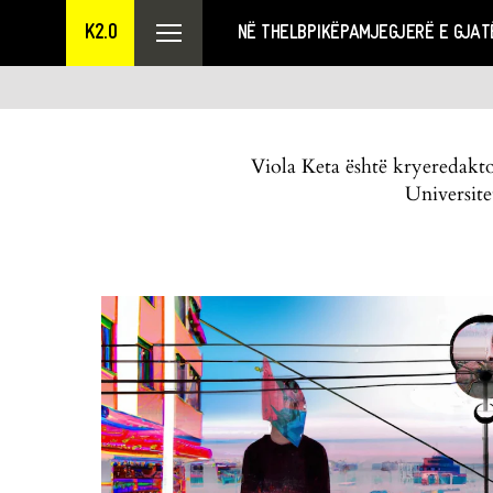
K2.0
NË THELB
PIKËPAMJE
GJERË E GJAT
Viola Keta është kryeredaktor
Universite