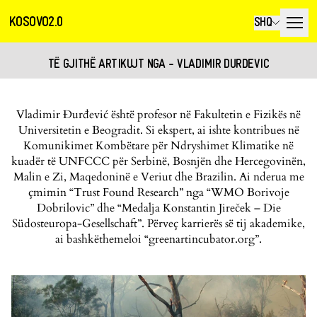
KOSOVO2.0
SHQ
TË GJITHË ARTIKUJT NGA - VLADIMIR DURDEVIC
Vladimir Đurđević është profesor në Fakultetin e Fizikës në
Universitetin e Beogradit. Si ekspert, ai ishte kontribues në
Komunikimet Kombëtare për Ndryshimet Klimatike në
kuadër të UNFCCC për Serbinë, Bosnjën dhe Hercegovinën,
Malin e Zi, Maqedoninë e Veriut dhe Brazilin. Ai nderua me
çmimin “Trust Found Research” nga “WMO Borivoje
Dobrilovic” dhe “Medalja Konstantin Jireček – Die
Südosteuropa-Gesellschaft”. Përveç karrierës së tij akademike,
ai bashkëthemeloi “greenartincubator.org”.