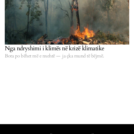
Nga ndryshimi i klimës në krizë klimatike
Bota po bëhet më e nxehtë — ja çka mund të bëjmë.