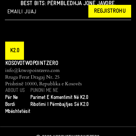
BEST BITS: PËRMBLEDHJA JONË JAVORE.
REGJISTROHU
K2.0
KOSOVOTWOPOINTZERO
info@ktwopointzero.com
Rruga Ferat Dragaj Nr. 25
Prishtinë 10000, Republika e Kosovës
ABOUT US
PUNONI ME NE
Për Ne
Parimet E Komentimit Në K2.0
Bordi
Ribotimi I Përmbajtjes Së K2.0
Mbështetësit