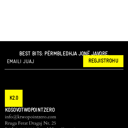
BEST BITS: PËRMBLEDHJA JONË JAVORE.
REGJISTROHU
K2.0
KOSOVOTWOPOINTZERO
info@ktwopointzero.com
Rruga Ferat Dragaj Nr. 25