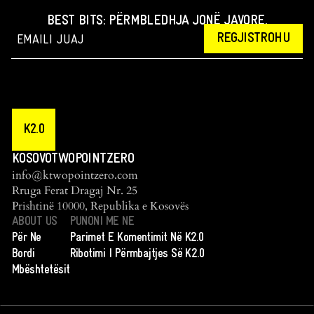
BEST BITS: PËRMBLEDHJA JONË JAVORE.
REGJISTROHU
K2.0
KOSOVOTWOPOINTZERO
info@ktwopointzero.com
Rruga Ferat Dragaj Nr. 25
Prishtinë 10000, Republika e Kosovës
ABOUT US
PUNONI ME NE
Për Ne
Parimet E Komentimit Në K2.0
Bordi
Ribotimi I Përmbajtjes Së K2.0
Mbështetësit