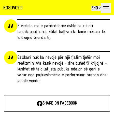
KOSOVO2.0
SHQ
E vërteta më e pakëndshme është se rituali
bashkëprodhohet. Elitat ballkanike kanë mësuar të
lulëzojnë brenda tij.
Ballkani nuk ka nevojë për një fjalim tjetër mbi
realizmin. Ata kanë nevojë – dhe duhet t’i krijojnë –
kushtet në të cilat jeta publike ndalon së qeni e
varur nga pajtueshmëria e performuar, brenda dhe
jashtë vendit.
SHARE ON FACEBOOK