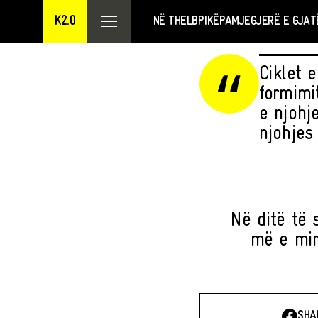
K2.0
NË THELB
PIKËPAMJE
GJERË E GJAT
Ciklet 
formimi
e njohje
njohjes
Në ditë të 
më e mir
SHA