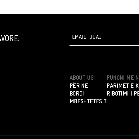
VORE.
ABOUT US
PUNONI ME 
PËR NE
PARIMET E K
BORDI
RIBOTIMI I 
MBËSHTETËSIT