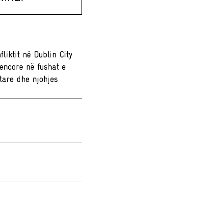
liktit në Dublin City
kencore në fushat e
tare dhe njohjes