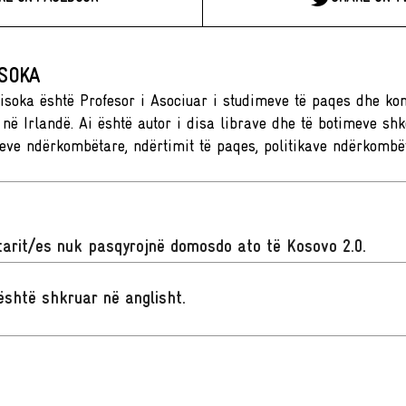
ISOKA
isoka është Profesor i Asociuar i studimeve të paqes dhe konf
, në Irlandë. Ai është autor i disa librave dhe të botimeve sh
eve ndërkombëtare, ndërtimit të paqes, politikave ndërkombë
arit/es nuk pasqyrojnë domosdo ato të Kosovo 2.0.
t është shkruar në anglisht
.