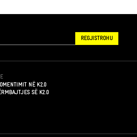
REGJISTROHU
NE
OMENTIMIT NË K2.0
PËRMBAJTJES SË K2.0