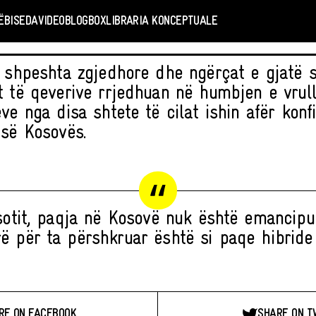
Ë
BISEDA
VIDEO
BLOGBOX
LIBRARIA KONCEPTUALE
e shpeshta zgjedhore dhe ngërçat e gjatë s
t të qeverive rrjedhuan në humbjen e vrull
ve nga disa shtete të cilat ishin afër konf
 së Kosovës.
sotit, paqja në Kosovë nuk është emancip
ë për ta përshkruar është si paqe hibride 
RE ON FACEBOOK
SHARE ON T