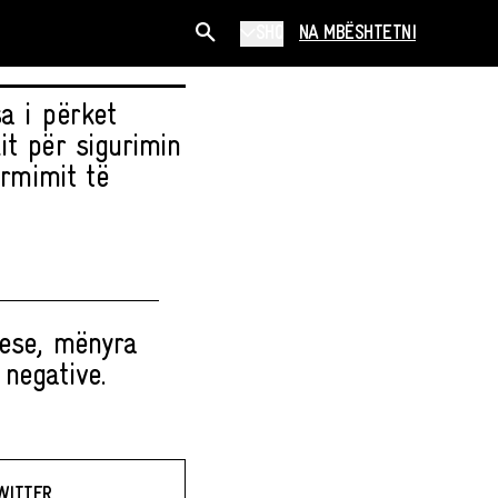
SHQ
NA MBËSHTETNI
a i përket
it për sigurimin
irmimit të
uese, mënyra
negative.
WITTER