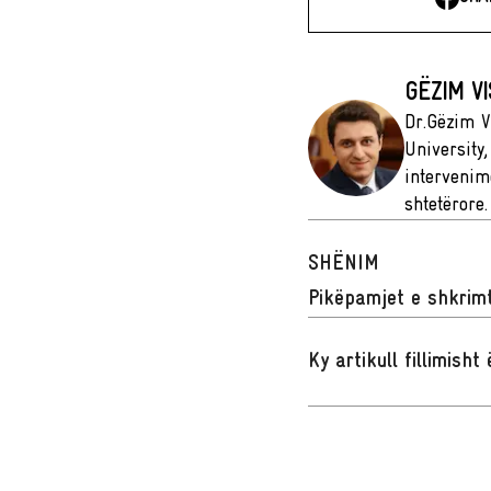
GËZIM V
Dr.Gëzim V
University
intervenim
shtetërore.
SHËNIM
Pikëpamjet e shkrimt
Ky artikull fillimish