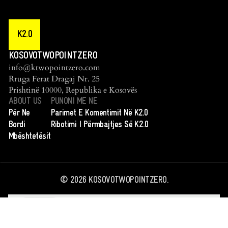
K2.0
KOSOVOTWOPOINTZERO
info@ktwopointzero.com
Rruga Ferat Dragaj Nr. 25
Prishtinë 10000, Republika e Kosovës
ABOUT US
PUNONI ME NE
Për Ne
Parimet E Komentimit Në K2.0
Bordi
Ribotimi I Përmbajtjes Së K2.0
Mbështetësit
©
2026
KOSOVOTWOPOINTZERO.