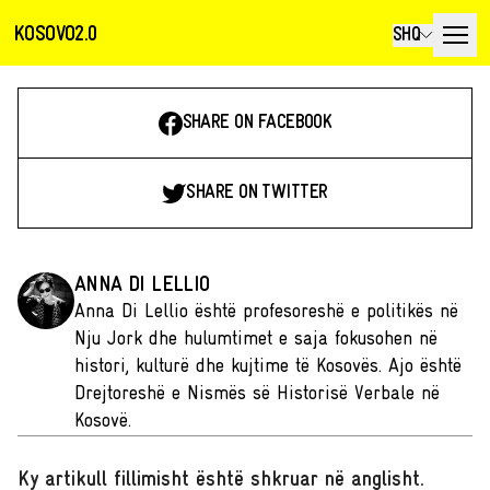
KOSOVO2.0
SHQ
SHARE ON FACEBOOK
SHARE ON TWITTER
ANNA DI LELLIO
Anna Di Lellio është profesoreshë e politikës në
Nju Jork dhe hulumtimet e saja fokusohen në
histori, kulturë dhe kujtime të Kosovës. Ajo është
Drejtoreshë e Nismës së Historisë Verbale në
Kosovë.
Ky artikull fillimisht është shkruar në anglisht
.