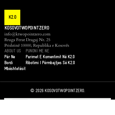
K2.0
KOSOVOTWOPOINTZERO
info@ktwopointzero.com
Rruga Ferat Dragaj Nr. 25
Prishtinë 10000, Republika e Kosovës
ABOUT US
PUNONI ME NE
Për Ne
Parimet E Komentimit Në K2.0
Bordi
Ribotimi I Përmbajtjes Së K2.0
Mbështetësit
©
2026
KOSOVOTWOPOINTZERO.