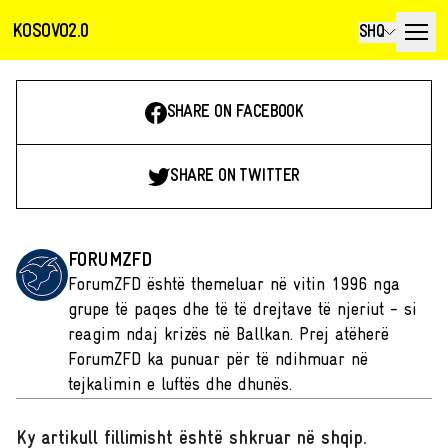
KOSOVO2.0
SHQ
SHARE ON FACEBOOK
SHARE ON TWITTER
FORUMZFD
ForumZFD është themeluar në vitin 1996 nga
grupe të paqes dhe të të drejtave të njeriut - si
reagim ndaj krizës në Ballkan. Prej atëherë
ForumZFD ka punuar për të ndihmuar në
tejkalimin e luftës dhe dhunës.
Ky artikull fillimisht është shkruar në shqip
.