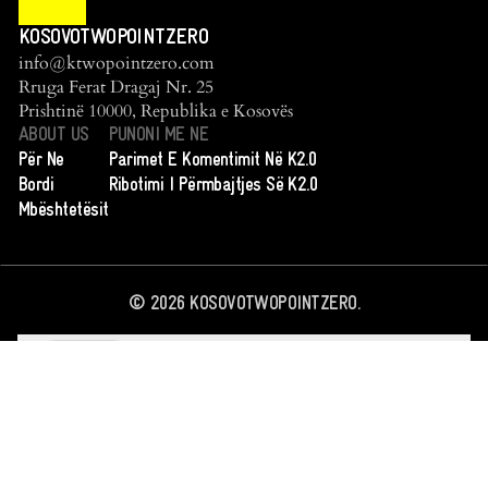
KOSOVOTWOPOINTZERO
info@ktwopointzero.com
Rruga Ferat Dragaj Nr. 25
Prishtinë 10000, Republika e Kosovës
ABOUT US
PUNONI ME NE
Për Ne
Parimet E Komentimit Në K2.0
Bordi
Ribotimi I Përmbajtjes Së K2.0
Mbështetësit
©
2026
KOSOVOTWOPOINTZERO.