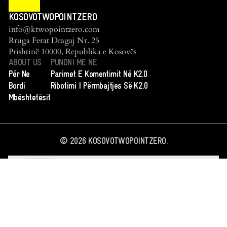
KOSOVOTWOPOINTZERO
info@ktwopointzero.com
Rruga Ferat Dragaj Nr. 25
Prishtinë 10000, Republika e Kosovës
ABOUT US
PUNONI ME NE
Për Ne
Parimet E Komentimit Në K2.0
Bordi
Ribotimi I Përmbajtjes Së K2.0
Mbështetësit
©
2026
KOSOVOTWOPOINTZERO.