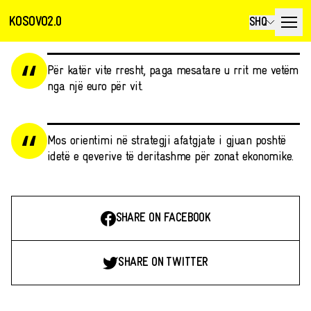
KOSOVO2.0
SHQ
Për katër vite rresht, paga mesatare u rrit me vetëm
nga një euro për vit.
Mos orientimi në strategji afatgjate i gjuan poshtë
idetë e qeverive të deritashme për zonat ekonomike.
SHARE ON FACEBOOK
SHARE ON TWITTER