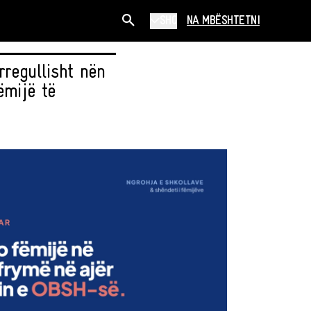
SHQ
NA MBËSHTETNI
rregullisht nën
ëmijë të