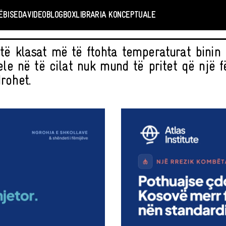
Ë
BISEDA
VIDEO
BLOGBOX
LIBRARIA KONCEPTUALE
të klasat më të ftohta temperaturat binin 
ele në të cilat nuk mund të pritet që një f
rohet.