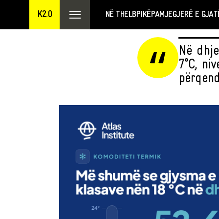
K2.0
NË THELB
PIKËPAMJE
GJERË E GJAT
Në dhje
7°C, niv
përqend