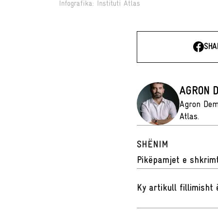
Infografika: Instituti Atlas
SHA
AGRON D
Agron Demi 
Atlas.
SHËNIM
Pikëpamjet e shkrimt
Ky artikull fillimish