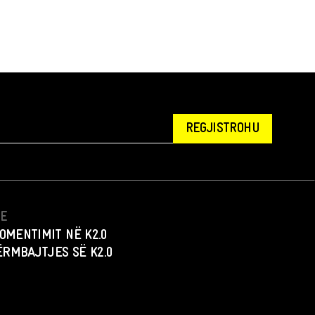
REGJISTROHU
NE
OMENTIMIT NË K2.0
PËRMBAJTJES SË K2.0