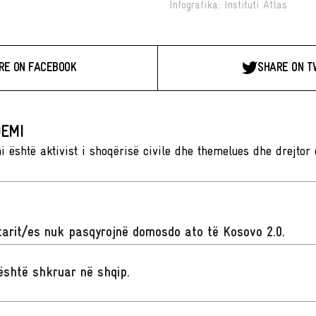
Infografika: Instituti Atlas
RE ON FACEBOOK
SHARE ON T
EMI
është aktivist i shoqërisë civile dhe themelues dhe drejtor ek
arit/es nuk pasqyrojnë domosdo ato të Kosovo 2.0.
t është shkruar në shqip
.