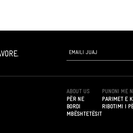
VORE.
ABOUT US
PUNONI ME 
PËR NE
PARIMET E K
BORDI
RIBOTIMI I 
MBËSHTETËSIT