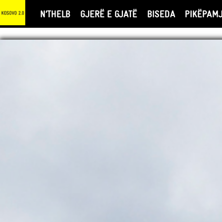
N’THELB
GJERË E GJATË
BISEDA
PIKËPAM