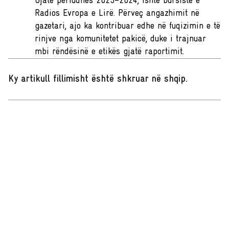
Gjatë periudhës 2023–2024, ishte bursiste e
Radios Evropa e Lirë. Përveç angazhimit në
gazetari, ajo ka kontribuar edhe në fuqizimin e të
rinjve nga komunitetet pakicë, duke i trajnuar
mbi rëndësinë e etikës gjatë raportimit.
Ky artikull fillimisht është shkruar në shqip
.