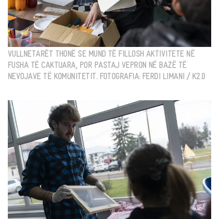
VULLNETARËT THONË SE MUND TË FILLOSH AKTIVITETE NË
FUSHA TË CAKTUARA, POR PASTAJ VEPRON NË BAZË TË
NEVOJAVE TË KOMUNITETIT. FOTOGRAFIA: FERDI LIMANI / K2.0