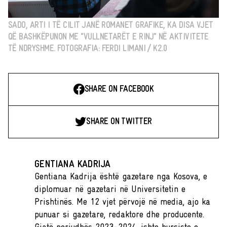
SADO, ARTI I TË CILIT JANË ROMANET GRAFIKE, KA DISA VJET
QË BASHKËPUNON ME “VULLNETARËT E RINJ” NË AKTIVITETE
TË NDRYSHME. FOTOGRAFIA: FERDI LIMANI / K2.0
SHARE ON FACEBOOK
SHARE ON TWITTER
GENTIANA KADRIJA
Gentiana Kadrija është gazetare nga Kosova, e
diplomuar në gazetari në Universitetin e
Prishtinës. Me 12 vjet përvojë në media, ajo ka
punuar si gazetare, redaktore dhe producente.