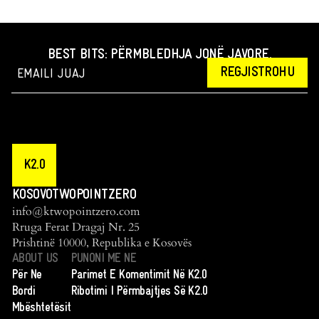
BEST BITS: PËRMBLEDHJA JONË JAVORE.
REGJISTROHU
K2.0
KOSOVOTWOPOINTZERO
info@ktwopointzero.com
Rruga Ferat Dragaj Nr. 25
Prishtinë 10000, Republika e Kosovës
ABOUT US
PUNONI ME NE
Për Ne
Parimet E Komentimit Në K2.0
Bordi
Ribotimi I Përmbajtjes Së K2.0
Mbështetësit