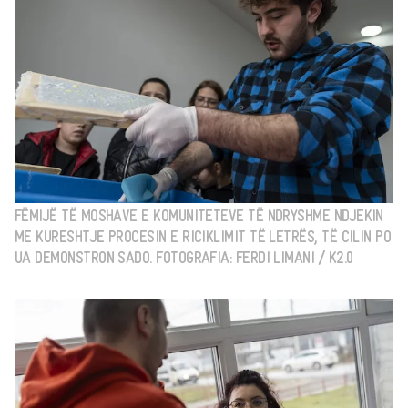
FËMIJË TË MOSHAVE E KOMUNITETEVE TË NDRYSHME NDJEKIN
ME KURESHTJE PROCESIN E RICIKLIMIT TË LETRËS, TË CILIN PO
UA DEMONSTRON SADO. FOTOGRAFIA: FERDI LIMANI / K2.0