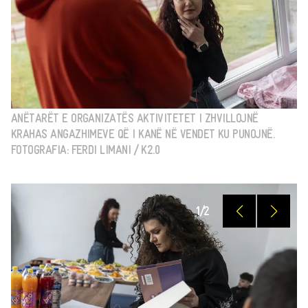
ANËTARËT E ORGANIZATËS AKTIVITETET I ZHVILLOJNË
KRAHAS ANGAZHIMEVE QË I KANË NË VENDET KU PUNOJNË.
FOTOGRAFIA: FERDI LIMANI / K2.0
1
/
2