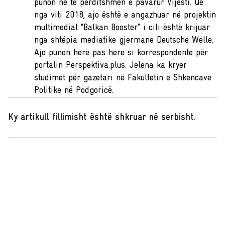
punon në të përditshmen e pavarur Vijesti. Që
nga viti 2018, ajo është e angazhuar në projektin
multimedial “Balkan Booster” i cili është krijuar
nga shtëpia mediatike gjermane Deutsche Welle.
Ajo punon herë pas here si korrespondente për
portalin Perspektiva.plus. Jelena ka kryer
studimet për gazetari në Fakultetin e Shkencave
Politike në Podgoricë.
Ky artikull fillimisht është shkruar në serbisht
.