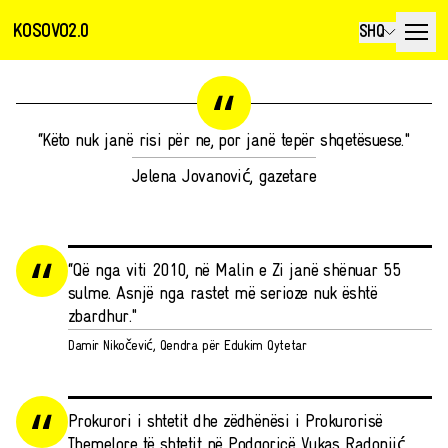
KOSOVO2.0
SHQ
“Këto nuk janë risi për ne, por janë tepër shqetësuese."
Jelena Jovanović, gazetare
“Që nga viti 2010, në Malin e Zi janë shënuar 55
sulme. Asnjë nga rastet më serioze nuk është
zbardhur."
Damir Nikočević, Qendra për Edukim Qytetar
Prokurori i shtetit dhe zëdhënësi i Prokurorisë
Themelore të shtetit në Podgoricë Vukas Radonjić