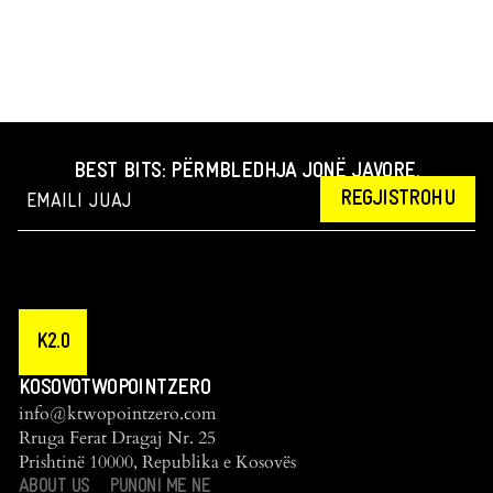
BEST BITS: PËRMBLEDHJA JONË JAVORE.
REGJISTROHU
K2.0
KOSOVOTWOPOINTZERO
info@ktwopointzero.com
Rruga Ferat Dragaj Nr. 25
Prishtinë 10000, Republika e Kosovës
ABOUT US
PUNONI ME NE