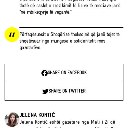
thotë që rastet e rrezikimit të lirive të mediave janë
“në mbikëqyrje të veçantë."
Përfaqësuesit e Shoqërisë theksojnë që janë tejet të
shqetësuar nga mungesa e solidaritetit mes
gazetarëve.
SHARE ON FACEBOOK
SHARE ON TWITTER
JELENA KONTIĆ
Jelena Kontić është gazetare nga Mali i Zi që