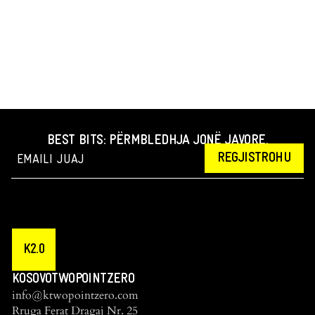
BEST BITS: PËRMBLEDHJA JONË JAVORE.
REGJISTROHU
K2.0
KOSOVOTWOPOINTZERO
info@ktwopointzero.com
Rruga Ferat Dragaj Nr. 25