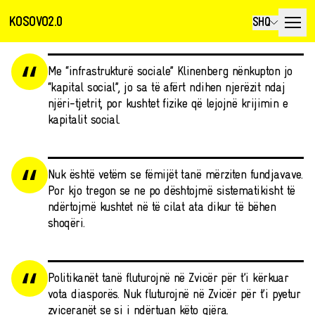
KOSOVO2.0
SHQ
Me “infrastrukturë sociale” Klinenberg nënkupton jo
“kapital social”, jo sa të afërt ndihen njerëzit ndaj
njëri-tjetrit, por kushtet fizike që lejojnë krijimin e
kapitalit social.
Nuk është vetëm se fëmijët tanë mërziten fundjavave.
Por kjo tregon se ne po dështojmë sistematikisht të
ndërtojmë kushtet në të cilat ata dikur të bëhen
shoqëri.
Politikanët tanë fluturojnë në Zvicër për t’i kërkuar
vota diasporës. Nuk fluturojnë në Zvicër për t’i pyetur
zviceranët se si i ndërtuan këto gjëra.