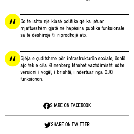
Do të ishte një klasë politike që ka jetuar
mjaftueshëm gjatë në hapësira publike funksionale
sa të dëshirojë t’i riprodhojë ato.
Gjëja e çuditshme për infrastrukturën sociale, është
ajo tek e cila Klinenberg kthehet vazhdimisht: edhe
versioni i vogël, i brishtë, i ndërtuar nga OJQ
funksionon.
SHARE ON FACEBOOK
SHARE ON TWITTER