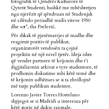
fotografik të Qendrës Kulturore të
Qytetit Studenti, bashkë me mbështetjen
nga njerëzit që qëndruan në Studenjak
në cilëndo periudhë midis viteve 1950
dhe sot”, tha Prelević.
Për shkak të pjesëmarrjes së madhe dhe
reagimit pozitiv të publikut,
organizatorët vendosën ta çojnë
projektin në një nivel tjetër. Ideja ishte
që vendet partnere të krijonin dhe t’i
digjitalizonin arkivat e tyre studentore, të
prodhonin diskutime mbi këtë temë dhe
të krijonin udhëzues se si ta zhvillojnë
më tutje publikun studentor.
Lorenzo Javier Torres Hortelano
shpjegoi se si Madridi u interesua për
këtë storie në dukje rajonale.