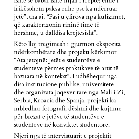
ishte se babai ishte mjaft i rreptë; ende i
frikësohem paksa edhe pse ka ndërruar
jetë”, tha ai. “Pasi u çlirova nga kufizimet,
që karakterizonin rininë time të
hershme, u dalldisa krejtësisht”.
Këto lloj tregimesh i gjurmon ekspozita
ndërkombëtare dhe projekti kërkimor
“Ata jetojnë: Jetët e studentëve e
studenteve përmes praktikave të artit të
bazuara në kontekst”. I udhëhequr nga
disa institucione publike, universitete
dhe organizata joqeveritare nga Mali i Zi,
Serbia, Kroacia dhe Spanja, projekti ka
mbledhur fotografi, dëshmi dhe kujtime
për brezat e jetëve të studentëve e
studenteve në konviktet studentore.
Njëri nga të intervistuarit e projektit