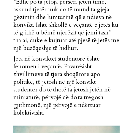
“Edhe po ta jetoja përsëri jetën time,
askund tjetër nuk do të mund ta gjeja
gëzimin dhe lumturinë që e ndieva në
konvikt. Ishte shkollë e veçantë e jetës ku
të gjithë u bëmë njerëzit që jemi tash”
tha ai, duke e kujtuar atë pjesë të jetës me
një buzëqeshje të hidhur.
Jeta në konviktet studentore është
fenomen i veçantë. Pavarësisht
zhvillimeve të tjera shoqërore apo
politike, të jetosh në një konvikt
studentor do të thotë ta jetosh jetën në
miniaturë, përvojë që do ta tregosh
gjithmonë, një përvojë e ndërtuar
kolektivisht.