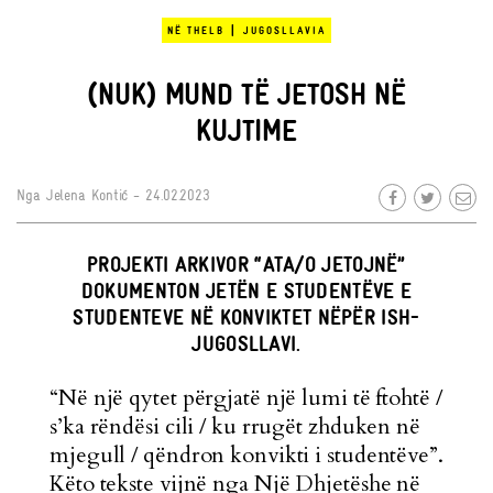
|
NË THELB
JUGOSLLAVIA
(NUK) MUND TË JETOSH NË
KUJTIME
Nga
Jelena Kontić
- 24.02.2023
PROJEKTI ARKIVOR “ATA/O JETOJNË”
DOKUMENTON JETËN E STUDENTËVE E
STUDENTEVE NË KONVIKTET NËPËR ISH-
JUGOSLLAVI.
“Në një qytet përgjatë një lumi të ftohtë /
s’ka rëndësi cili / ku rrugët zhduken në
mjegull / qëndron konvikti i studentëve”.
Këto tekste vijnë nga
Një Dhjetëshe në