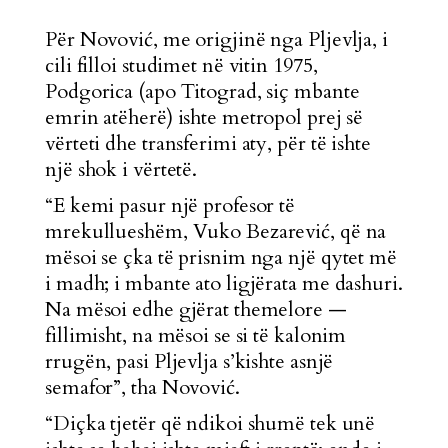
Për Novović, me origjinë nga Pljevlja, i
cili filloi studimet në vitin 1975,
Podgorica (apo Titograd, siç mbante
emrin atëherë) ishte metropol prej së
vërteti dhe transferimi aty, për të ishte
një shok i vërtetë.
“E kemi pasur një profesor të
mrekullueshëm, Vuko Bezarević, që na
mësoi se çka të prisnim nga një qytet më
i madh; i mbante ato ligjërata me dashuri.
Na mësoi edhe gjërat themelore —
fillimisht, na mësoi se si të kalonim
rrugën, pasi Pljevlja s’kishte asnjë
semafor”, tha Novović.
“Diçka tjetër që ndikoi shumë tek unë