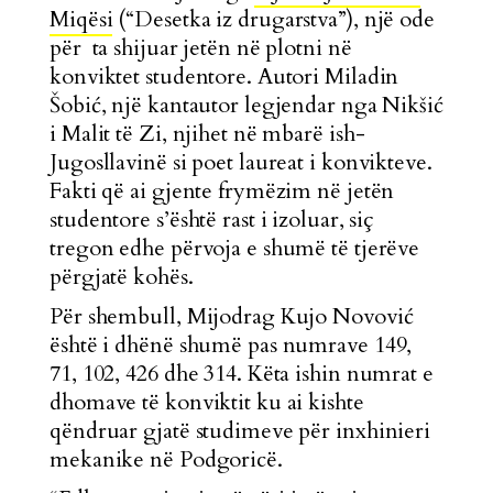
Miqësi
(“Desetka iz drugarstva”), një ode
për ta shijuar jetën në plotni në
konviktet studentore. Autori Miladin
Šobić, një kantautor legjendar nga Nikšić
i Malit të Zi, njihet në mbarë ish-
Jugosllavinë si poet laureat i konvikteve.
Fakti që ai gjente frymëzim në jetën
studentore s’është rast i izoluar, siç
tregon edhe përvoja e shumë të tjerëve
përgjatë kohës.
Për shembull, Mijodrag Kujo Novović
është i dhënë shumë pas numrave 149,
71, 102, 426 dhe 314. Këta ishin numrat e
dhomave të konviktit ku ai kishte
qëndruar gjatë studimeve për inxhinieri
mekanike në Podgoricë.