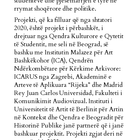
studentëve dhe pjesëmarrjen e tyre në
rrymat shoqërore dhe politike.
Projekti, që ka filluar që nga shtatori
2020, është projekt i përbashkët, i
drejtuar nga Qendra Kulturore e Qytetit
të Studentit, me seli në Beograd, së
bashku me Institutin Malazez për Art
Bashkëkohor (ICA), Qendrën
Ndërkombëtare për Kërkime Arkivore:
ICARUS nga Zagrebi, Akademinë e
Arteve të Aplikuara “Rijeka” dhe Madrid
Rey Juan Carlos Universidad, Fakulteti i
Komunikimit Audiovizual. Instituti i
Universitetit të Artit të Berlinit për Artin
në Kontekst dhe Qendra e Beogradit për
Historinë Publike janë partnerë që i janë
bashkuar projektit. Projekti zgjat deri në