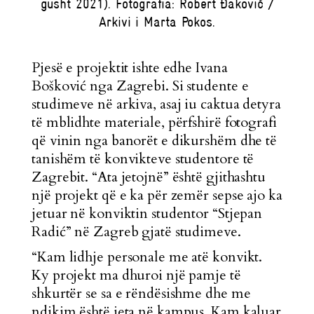
gusht 2021). Fotografia: Robert Đaković /
Arkivi i Marta Pokos.
Pjesë e projektit ishte edhe Ivana
Bošković nga Zagrebi. Si studente e
studimeve në arkiva, asaj iu caktua detyra
të mblidhte materiale, përfshirë fotografi
që vinin nga banorët e dikurshëm dhe të
tanishëm të konvikteve studentore të
Zagrebit. “Ata jetojnë” është gjithashtu
një projekt që e ka për zemër sepse ajo ka
jetuar në konviktin studentor “Stjepan
Radić” në Zagreb gjatë studimeve.
“Kam lidhje personale me atë konvikt.
Ky projekt ma dhuroi një pamje të
shkurtër se sa e rëndësishme dhe me
ndikim është jeta në kampus. Kam kaluar