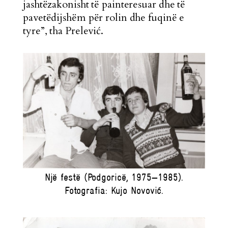
jashtëzakonisht të painteresuar dhe të
pavetëdijshëm për rolin dhe fuqinë e
tyre”, tha Prelević.
Një festë (Podgoricë, 1975—1985).
Fotografia: Kujo Novović.