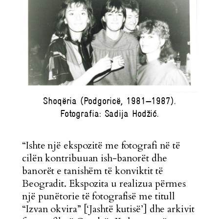
Shoqëria (Podgoricë, 1981—1987).
Fotografia: Sadija Hodžić.
“Ishte një ekspozitë me fotografi në të
cilën kontribuuan ish-banorët dhe
banorët e tanishëm të konviktit të
Beogradit. Ekspozita u realizua përmes
një punëtorie të fotografisë me titull
“Izvan okvira” [‘Jashtë kutisë’] dhe arkivit