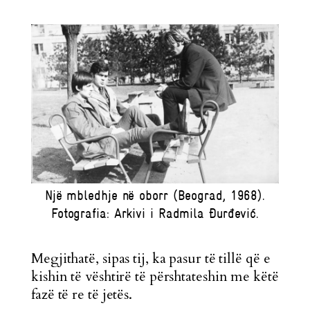
Një mbledhje në oborr (Beograd, 1968).
Fotografia: Arkivi i Radmila Đurđević.
Megjithatë, sipas tij, ka pasur të tillë që e
kishin të vështirë të përshtateshin me këtë
fazë të re të jetës.