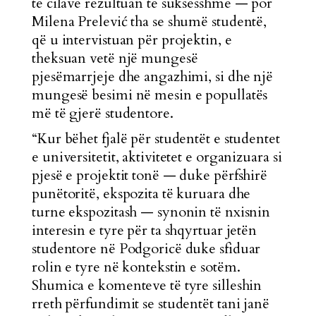
të cilave rezultuan të suksesshme — por
Milena Prelević tha se shumë studentë,
që u intervistuan për projektin, e
theksuan vetë një mungesë
pjesëmarrjeje dhe angazhimi, si dhe një
mungesë besimi në mesin e popullatës
më të gjerë studentore.
“Kur bëhet fjalë për studentët e studentet
e universitetit, aktivitetet e organizuara si
pjesë e projektit tonë — duke përfshirë
punëtoritë, ekspozita të kuruara dhe
turne ekspozitash — synonin të nxisnin
interesin e tyre për ta shqyrtuar jetën
studentore në Podgoricë duke sfiduar
rolin e tyre në kontekstin e sotëm.
Shumica e komenteve të tyre silleshin
rreth përfundimit se studentët tani janë