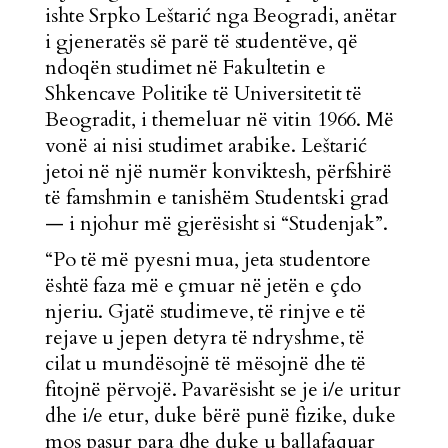
ishte Srpko Leštarić nga Beogradi, anëtar
i gjeneratës së parë të studentëve, që
ndoqën studimet në Fakultetin e
Shkencave Politike të Universitetit të
Beogradit, i themeluar në vitin 1966. Më
vonë ai nisi studimet arabike. Leštarić
jetoi në një numër konviktesh, përfshirë
të famshmin e tanishëm Studentski grad
— i njohur më gjerësisht si “Studenjak”.
“Po të më pyesni mua, jeta studentore
është faza më e çmuar në jetën e çdo
njeriu. Gjatë studimeve, të rinjve e të
rejave u jepen detyra të ndryshme, të
cilat u mundësojnë të mësojnë dhe të
fitojnë përvojë. Pavarësisht se je i/e uritur
dhe i/e etur, duke bërë punë fizike, duke
mos pasur para dhe duke u ballafaquar