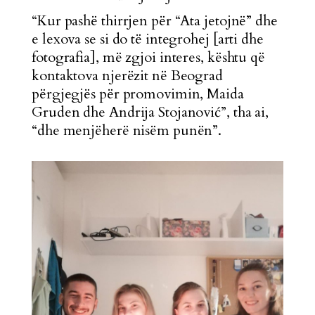
“Kur pashë thirrjen për “Ata jetojnë” dhe
e lexova se si do të integrohej [arti dhe
fotografia], më zgjoi interes, kështu që
kontaktova njerëzit në Beograd
përgjegjës për promovimin, Maida
Gruden dhe Andrija Stojanović”, tha ai,
“dhe menjëherë nisëm punën”.