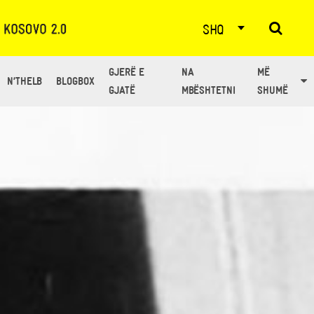
SHQ
GJERË E
NA
MË
N’THELB
BLOGBOX
GJATË
MBËSHTETNI
SHUMË