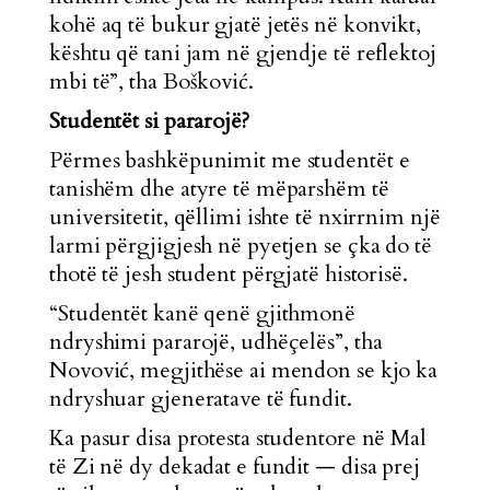
kohë aq të bukur gjatë jetës në konvikt,
kështu që tani jam në gjendje të reflektoj
mbi të”, tha Bošković.
Studentët si pararojë?
Përmes bashkëpunimit me studentët e
tanishëm dhe atyre të mëparshëm të
universitetit, qëllimi ishte të nxirrnim një
larmi përgjigjesh në pyetjen se çka do të
thotë të jesh student përgjatë historisë.
“Studentët kanë qenë gjithmonë
ndryshimi pararojë, udhëçelës”, tha
Novović, megjithëse ai mendon se kjo ka
ndryshuar gjeneratave të fundit.
Ka pasur disa protesta studentore në Mal
të Zi në dy dekadat e fundit — disa prej