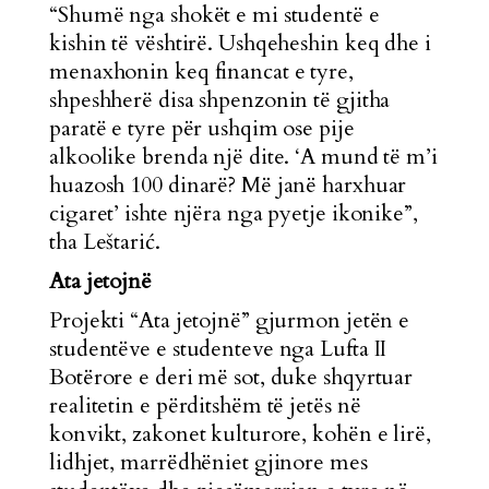
“Shumë nga shokët e mi studentë e
kishin të vështirë. Ushqeheshin keq dhe i
menaxhonin keq financat e tyre,
shpeshherë disa shpenzonin të gjitha
paratë e tyre për ushqim ose pije
alkoolike brenda një dite. ‘A mund të m’i
huazosh 100 dinarë? Më janë harxhuar
cigaret’ ishte njëra nga pyetje ikonike”,
tha Leštarić.
Ata jetojnë
Projekti “Ata jetojnë” gjurmon jetën e
studentëve e studenteve nga Lufta II
Botërore e deri më sot, duke shqyrtuar
realitetin e përditshëm të jetës në
konvikt, zakonet kulturore, kohën e lirë,
lidhjet, marrëdhëniet gjinore mes