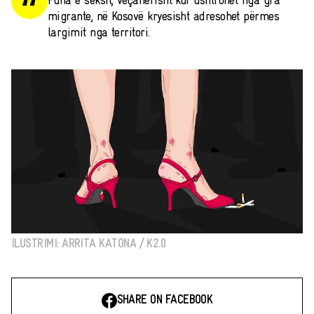
Puna e seksit, veçanërisht kur ushtrohet nga gra
migrante, në Kosovë kryesisht adresohet përmes
largimit nga territori.
ILUSTRIMI: ARRITA KATONA / K2.0
SHARE ON FACEBOOK