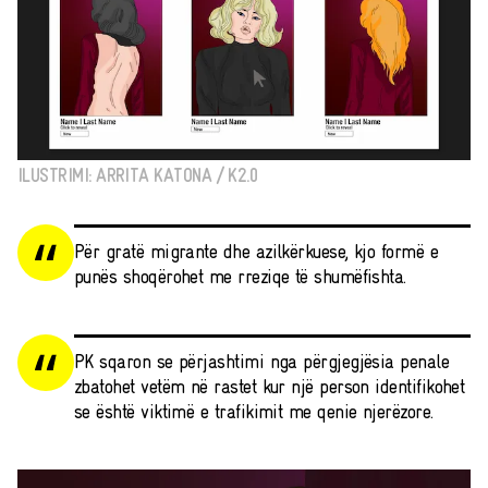
ILUSTRIMI: ARRITA KATONA / K2.0
Për gratë migrante dhe azilkërkuese, kjo formë e
punës shoqërohet me rreziqe të shumëfishta.
PK sqaron se përjashtimi nga përgjegjësia penale
zbatohet vetëm në rastet kur një person identifikohet
se është viktimë e trafikimit me qenie njerëzore.