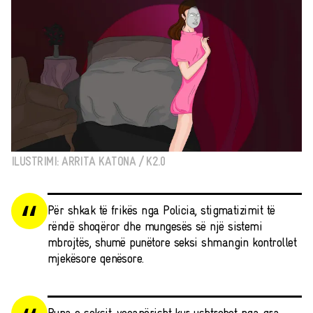
ILUSTRIMI: ARRITA KATONA / K2.0
Për shkak të frikës nga Policia, stigmatizimit të
rëndë shoqëror dhe mungesës së një sistemi
mbrojtës, shumë punëtore seksi shmangin kontrollet
mjekësore qenësore.