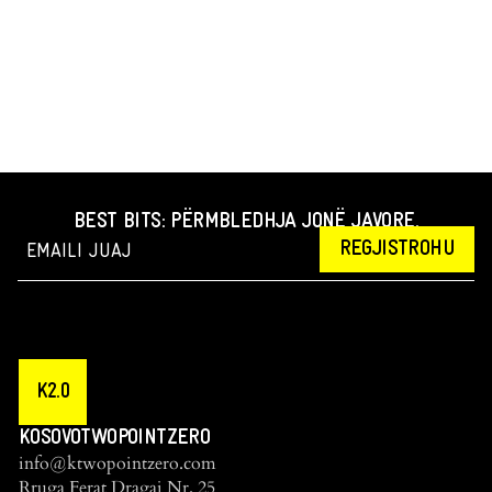
BEST BITS: PËRMBLEDHJA JONË JAVORE.
REGJISTROHU
K2.0
KOSOVOTWOPOINTZERO
info@ktwopointzero.com
Rruga Ferat Dragaj Nr. 25