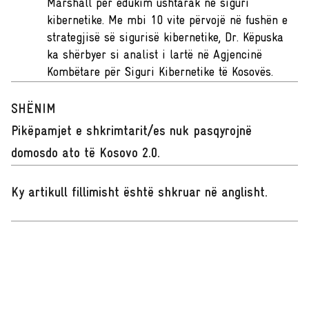
Marshall për edukim ushtarak në siguri
kibernetike. Me mbi 10 vite përvojë në fushën e
strategjisë së sigurisë kibernetike, Dr. Këpuska
ka shërbyer si analist i lartë në Agjencinë
Kombëtare për Siguri Kibernetike të Kosovës.
SHËNIM
Pikëpamjet e shkrimtarit/es nuk pasqyrojnë
domosdo ato të Kosovo 2.0.
Ky artikull fillimisht është shkruar në anglisht
.