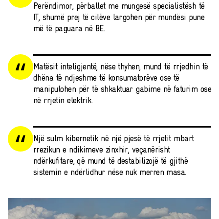
Perëndimor, përballet me mungesë specialistësh të
IT, shumë prej të cilëve largohen për mundësi pune
më të paguara në BE.
Matësit inteligjentë, nëse thyhen, mund të rrjedhin të
dhëna të ndjeshme të konsumatorëve ose të
manipulohen për të shkaktuar gabime në faturim ose
në rrjetin elektrik.
Një sulm kibernetik në një pjesë të rrjetit mbart
rrezikun e ndikimeve zinxhir, veçanërisht
ndërkufitare, që mund të destabilizojë të gjithë
sistemin e ndërlidhur nëse nuk merren masa.