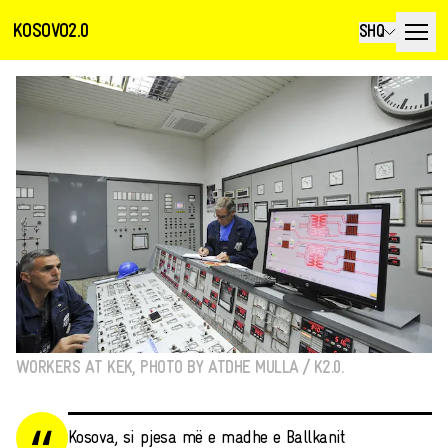
KOSOVO2.0
SHQ
WORKERS AT KEK, PHOTO BY ATDHE MULLA / K2.0.
Kosova, si pjesa më e madhe e Ballkanit