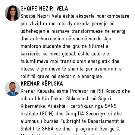
SHQIPE NEZIRI VELA
Shqipe Neziri Vela është eksperte ndërkombëtare
për zhvillim me mbi dy dekada përvojë në
udhëheqjen e nismave transformuese në energji
dhe anti-korrupsion në shumë vende. Ajo
mentoron studente dhe gra në fillimet e
karrierës në nivel global, është autore e
hulumtimeve mbi tranzicionin energjetik dhe
fituese e çmimeve të shumta për avancimin e
rolit të grave në sektorin e energjisë.
KRENAR KËPUSKA
Krenar Këpuska është Profesor në RIT Kosovo dhe
mban titullin Doktor Shkencash në Siguri
Kibernetike. Ai është i certifikuar nga SANS
Institute (GCIH) dhe CompTIA Security+, si dhe
alumnus i bursës Fulbright të Departamentit të
Shtetit të SHBA-së dhe i programit George C.