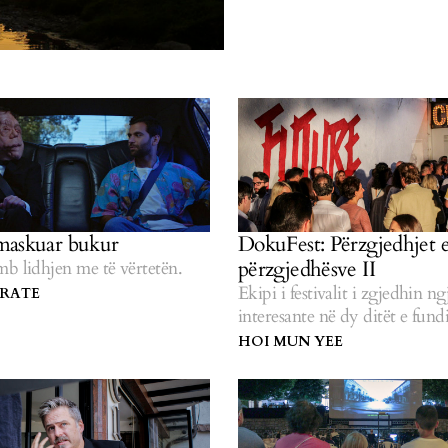
maskuar bukur
DokuFest: Përzgjedhjet 
përzgjedhësve II
b lidhjen me të vërtetën.
Ekipi i festivalit i zgjedhin n
RATE
interesante në dy ditët e fundi
HOI MUN YEE