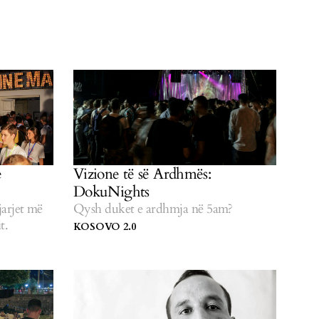
e
Vizione të së Ardhmës:
DokuNights
gjarjet më
Qysh duket e ardhmja në 5am?
t.
KOSOVO 2.0