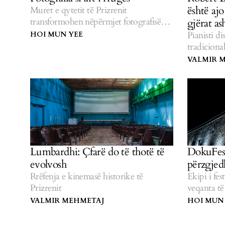
është ajo
Muret e qytetit të Prizrenit
transformohen nëpërmjet fotografisë
gjërat as
nga punëtoria e DokuPhoto.
Pianisti d
HOI MUN YEE
tradiciona
VALMIR 
Lumbardhi: Çfarë do të thotë të
DokuFest
evolvosh
përzgjed
Rrëfenja e kinemasë historike të
Ekipi i fes
Prizrenit
veqanta të
VALMIR MEHMETAJ
HOI MUN