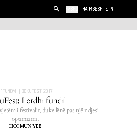
SHQ
NA MBËSHTETNI
S`FUNDMI
|
DOKUFEST 2017
Fest: I erdhi fundi!
vjetëm i festivalit, duke lënë pas një ndjesi
optimizmi.
HOI MUN YEE