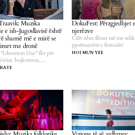
Traavik: Muzika
DokuFest: Përzgjedhjet 
le e ish-Jugosllavisë është
njerëzve
ivë shumë më e mirë se
Cilët ishin filmat më me ndi
pjesëmarrësit e festivalit?
imet me dronë
i “Liberation Day” flet për
HOI MUN YEE
eriut, bojkotimet,
t’ the Jugosllavinë.
RATE
isha: Muzika folklorike
Vizione të së ardhmes: