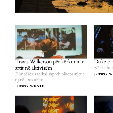
Travis Wilkerson për kërkimin e
Duke e 
artit në aktivizëm
K2.0 e hum
Filmbërësi radikal shpreh pikëpamjet e
JONNY W
tij në DokuFest.
JONNY WRATE