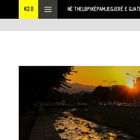
K2.0
NË THELB
PIKËPAMJE
GJERË E GJAT