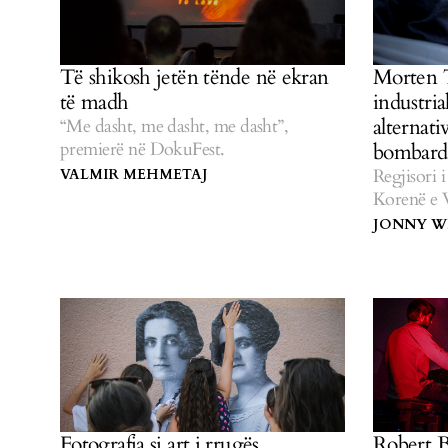
Të shikosh jetën tënde në ekran
Morten 
të madh
industria
alternat
“Me dasht, me dasht, me dasht”,
premierë në DokuFest.
bombard
Regjisori 
VALMIR MEHMETAJ
Korenë e V
‘TotalKuns
JONNY W
Fotografia si art i rrugës
Robert B