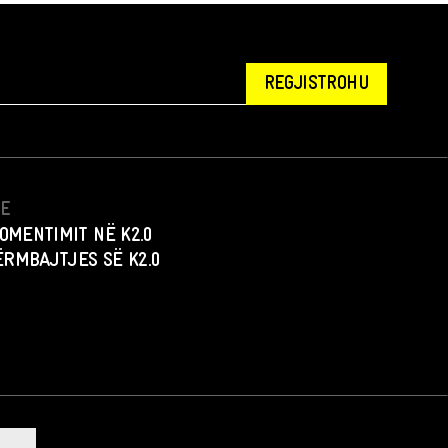
REGJISTROHU
NE
OMENTIMIT NË K2.0
PËRMBAJTJES SË K2.0