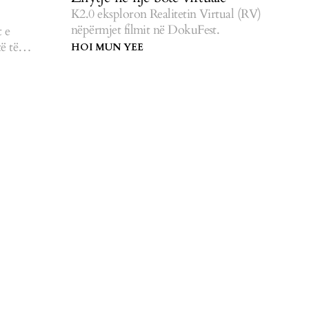
K2.0 eksploron Realitetin Virtual (RV)
nëpërmjet filmit në DokuFest.
 e
ë të
HOI MUN YEE