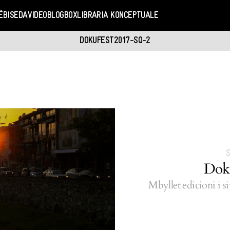
Ë
BISEDA
VIDEO
BLOGBOX
LIBRARIA KONCEPTUALE
DOKUFEST2017-SQ-2
Doku
Mbyllet edicioni i si