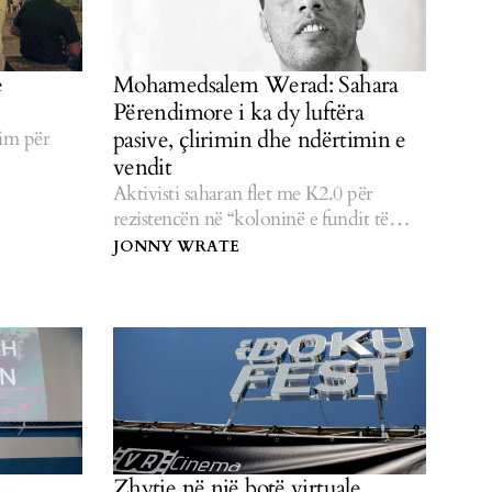
e
Mohamedsalem Werad: Sahara
Përendimore i ka dy luftëra
pasive, çlirimin dhe ndërtimin e
kim për
vendit
Aktivisti saharan flet me K2.0 për
rezistencën në “koloninë e fundit të
Afrikës”.
JONNY WRATE
Zhytje në një botë virtuale