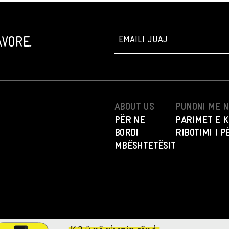
VORE.
ABOUT US
PUNONI ME 
PËR NE
PARIMET E K
BORDI
RIBOTIMI I 
MBËSHTETËSIT