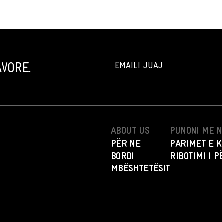
VORE.
ABOUT US
PUNONI ME 
PËR NE
PARIMET E K
BORDI
RIBOTIMI I 
MBËSHTETËSIT