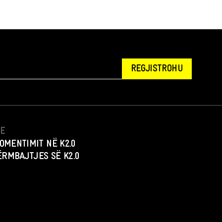
REGJISTROHU
NE
OMENTIMIT NË K2.0
PËRMBAJTJES SË K2.0