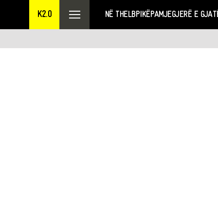
K2.0
NË THELB
PIKËPAMJE
GJERË E GJAT