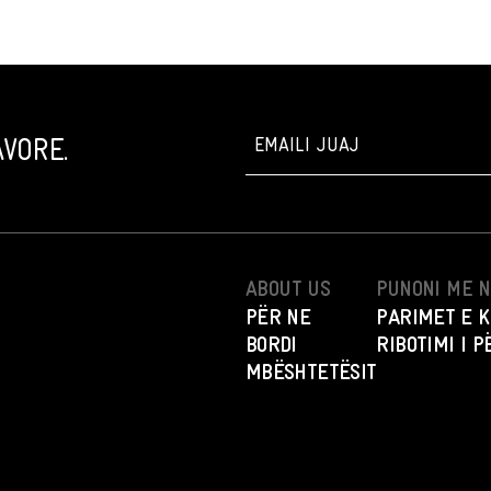
VORE.
ABOUT US
PUNONI ME 
PËR NE
PARIMET E K
BORDI
RIBOTIMI I 
MBËSHTETËSIT