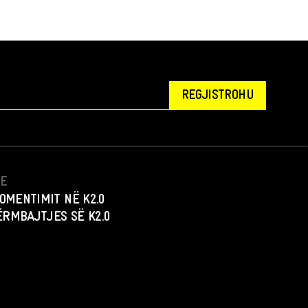
REGJISTROHU
NE
OMENTIMIT NË K2.0
PËRMBAJTJES SË K2.0