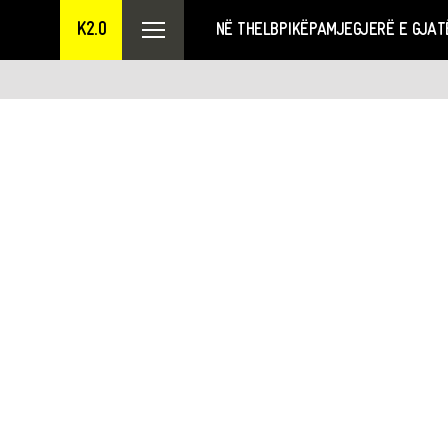
K2.0
NË THELB
PIKËPAMJE
GJERË E GJAT