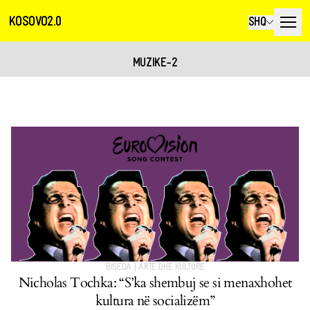
KOSOVO2.0
SHQ
MUZIKE-2
BISEDA
|
ARTE DHE KULTURË
Nicholas Tochka: “S’ka shembuj se si menaxhohet
kultura në socializëm”