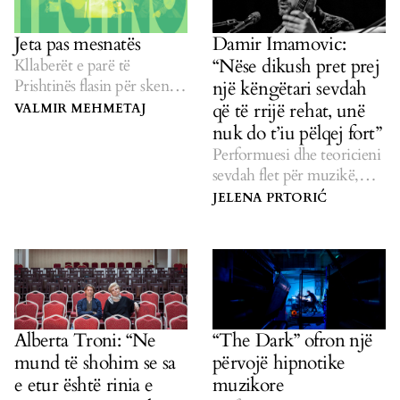
Jeta pas mesnatës
Damir Imamovic:
“Nëse dikush pret prej
Kllaberët e parë të
Prishtinës flasin për skenën
një këngëtari sevdah
e jetës së natës nga zanafilla
që të rrijë rehat, unë
VALMIR MEHMETAJ
e saj e deri më sot.
nuk do t’iu pëlqej fort”
Performuesi dhe teoricieni
sevdah flet për muzikë,
politikë, nacionalizëm dhe
JELENA PRTORIĆ
traditë.
Alberta Troni: “Ne
“The Dark” ofron një
mund të shohim se sa
përvojë hipnotike
e etur është rinia e
muzikore