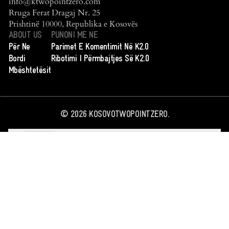
info@ktwopointzero.com
Rruga Ferat Dragaj Nr. 25
Prishtinë 10000, Republika e Kosovës
ABOUT US
PUNONI ME NE
Për Ne
Parimet E Komentimit Në K2.0
Bordi
Ribotimi I Përmbajtjes Së K2.0
Mbështetësit
©
2026
KOSOVOTWOPOINTZERO.