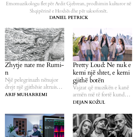
Etnomuzikologu flet për Ardit Gjebrean, prodhimin kulturor në
Shqipërinë e Hoxhës dhe për saksofonët.
DANIEL PETRICK
Zhytje nate me Rumi-
Pretty Loud: Ne nuk e
n
kemi një shtet, e kemi
gjithë botën
Një pelegrinazh nënujor
drejt një gjithësie altruiste
Vajzat që muzikën e kanë
të tingujve vetmitarë.
armën më të fortë kundër
ARIF MUHARREMI
patriarkatit.
DEJAN KOŽUL