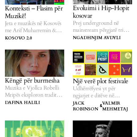
Evoluimi i Hip-Hopit
Konteksti – Flasim për
kosovar
Muzikë!
Prej underground në
Jeta e muzikës në Kosovës
mainstream përgjatë tri
me Arif Muharremin &
dekadave.
Alush Gashin.
NGADHNJIM AVDYLI
KOSOVO 2.0
Këngë për burrnesha
Një verë plot festivale
Muzika e Vjollca Robelli
Udhërrëfyesi yt për
Mripës eksploron traditat
ngjarjet e ditëve në
dhe trashëgiminë
vazhdim në Kosovë.
DAFINA HALILI
JACK
VALMIR
&
shqiptare.
ROBINSON
MEHMETAJ