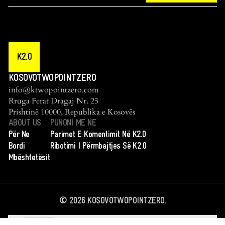
K2.0
KOSOVOTWOPOINTZERO
info@ktwopointzero.com
Rruga Ferat Dragaj Nr. 25
Prishtinë 10000, Republika e Kosovës
ABOUT US
PUNONI ME NE
Për Ne
Parimet E Komentimit Në K2.0
Bordi
Ribotimi I Përmbajtjes Së K2.0
Mbështetësit
©
2026
KOSOVOTWOPOINTZERO.