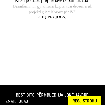
Kush po tutet prej nënave të pamartuara?
Dezinformimi i gjinorizuar ka pushtuar debatin rreth
projektligjit të Kosovës për IVF.
SHQIPE GJOCAJ
BEST BITS: PËRMBLEDHJA JONË JAVORE.
REGJISTROHU