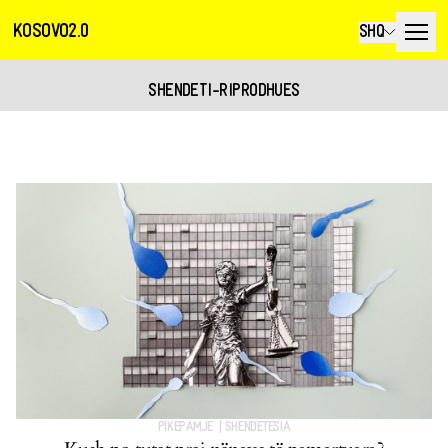
KOSOVO2.0
SHQ
SHENDETI-RIPRODHUES
PIKËPAMJE
|
SHËNDETËSIA