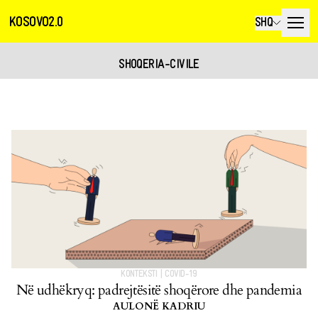
KOSOVO2.0
SHQ
SHOQERIA-CIVILE
KONTEKSTI
|
COVID-19
Në udhëkryq: padrejtësitë shoqërore dhe pandemia
AULONË KADRIU