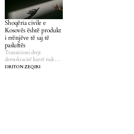
Shoqëria civile e
Kosovës është produkt
i rrënjëve të saj të
pasluftës
Tranzicioni drejt
demokracisë kurrë nuk
është i drejtpërdrejtë në
DRITON ZEQIRI
asnjë shtet, por në
Kosovën e pasluftës - e cila
në fillim ishte nën
protektoratin
ndërkombëtar - sfidat sa
vinë e shtohen.