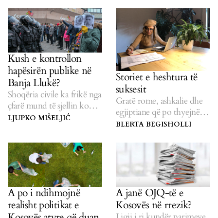
Kush e kontrollon
hapësirën publike në
Storiet e heshtura të
Banja Llukë?
suksesit
Shoqëria civile ka frikë nga
Gratë rome, ashkalie dhe
çfarë mund të sjellin kohët
egjiptiane që po thyejnë
pas Koronës.
LJUPKO MIŠELJIĆ
stereotipet.
BLERTA BEGISHOLLI
A po i ndihmojnë
A janë OJQ-të e
realisht politikat e
Kosovës në rrezik?
Kosovës atyre që duan
Ligji i ri kundër parimeve