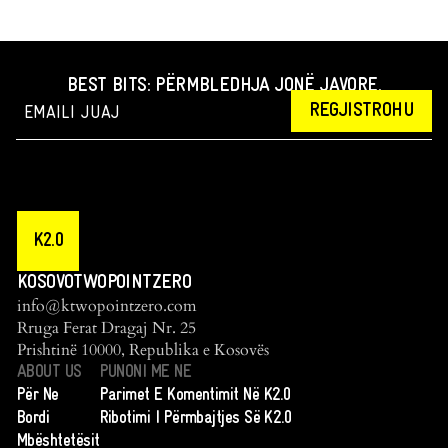
BEST BITS: PËRMBLEDHJA JONË JAVORE.
REGJISTROHU
K2.0
KOSOVOTWOPOINTZERO
info@ktwopointzero.com
Rruga Ferat Dragaj Nr. 25
Prishtinë 10000, Republika e Kosovës
ABOUT US
PUNONI ME NE
Për Ne
Parimet E Komentimit Në K2.0
Bordi
Ribotimi I Përmbajtjes Së K2.0
Mbështetësit