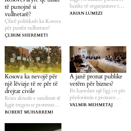
bazike të organizatave të
të punojnë si
shoqërisë civile.
vullnetarë?
ARIAN LUMEZI
Çfarë politikash ka Kosova
për punën vullnetare?
ÇLIRIM SHEREMETI
Kosova ka nevojë për
A janë pronat publike
një lëvizje të re për të
vetëm për biznes?
drejtat civile
Po hartohet një ligj i ri për
përdorimin e pronave
Kriza aktuale e sundimit të
komunale.
ligjit tregon se protestat
VALMIR MEHMETAJ
paqësore janë thelbësore.
ROBERT MUHARREMI