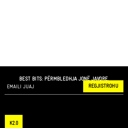
kapërceu gjatë mbledhjes
së materialit.
BEST BITS: PËRMBLEDHJA JONË JAVORE.
REGJISTROHU
K2.0