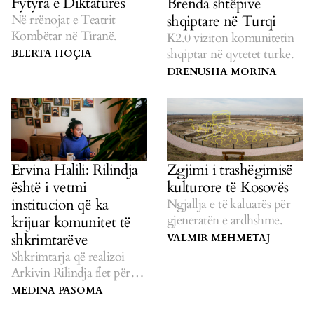
Fytyra e Diktaturës
Brenda shtëpive
shqiptare në Turqi
Në rrënojat e Teatrit
Kombëtar në Tiranë.
K2.0 viziton komunitetin
shqiptar në qytetet turke.
BLERTA HOÇIA
DRENUSHA MORINA
Ervina Halili: Rilindja
Zgjimi i trashëgimisë
është i vetmi
kulturore të Kosovës
institucion që ka
Ngjallja e të kaluarës për
gjeneratën e ardhshme.
krijuar komunitet të
shkrimtarëve
VALMIR MEHMETAJ
Shkrimtarja që realizoi
Arkivin Rilindja flet për
veprimtarinë e ndërmarrjes
MEDINA PASOMA
dhe për sfidat që ajo i