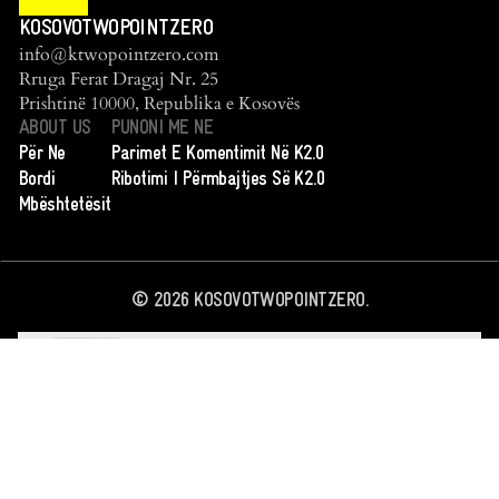
KOSOVOTWOPOINTZERO
info@ktwopointzero.com
Rruga Ferat Dragaj Nr. 25
Prishtinë 10000, Republika e Kosovës
ABOUT US
PUNONI ME NE
Për Ne
Parimet E Komentimit Në K2.0
Bordi
Ribotimi I Përmbajtjes Së K2.0
Mbështetësit
©
2026
KOSOVOTWOPOINTZERO.