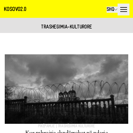
KOSOVO2.0
SHQ
TRASHEGIMIA-KULTURORE
PIKËPAMJE
|
TRASHËGIMIA KULTURORE
Kur mbrojtja shndërrohet në ndarje